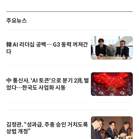
주요뉴스
韓 AI 리더십 공백… G3 동력 꺼져간
다
中 통신사, 'AI 토큰'으로 분기 2兆 벌
었다…한국도 사업화 시동
김정관, “성과급, 주총 승인 거치도록
상법 개정”