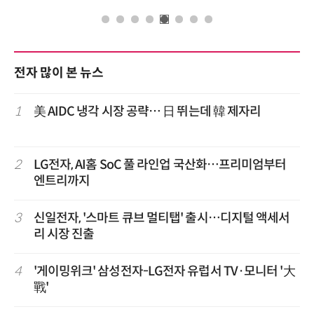
전자 많이 본 뉴스
1
美 AIDC 냉각 시장 공략… 日 뛰는데 韓 제자리
2
LG전자, AI홈 SoC 풀 라인업 국산화…프리미엄부터
엔트리까지
3
신일전자, '스마트 큐브 멀티탭' 출시…디지털 액세서
리 시장 진출
4
'게이밍위크' 삼성전자-LG전자 유럽서 TV·모니터 '大
戰'