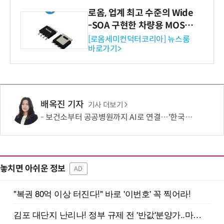
로옴, 업계 최고 수준의 Wide
-SOA 구현한 차량용 MOSF
ET 개발
[로옴세미컨덕터코리아] 뉴스룸
바로가기>
배옥진 기자
기사 더보기
보건소부터 공공병원까지 AI로 연결…'한국형 소버린 의료AI'도 개발
놓치면 아쉬운 정보
AD