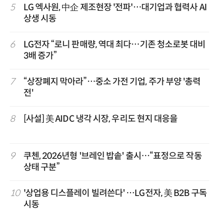
5
LG 엑사원, 中企 제조현장 '전파'…대기업과 협력사 AI
상생 시동
6
LG전자 “로니 판매량, 역대 최다…기존 청소로봇 대비
3배 증가”
7
“상장폐지 막아라”…중소 가전 기업, 주가 부양 '총력
전'
8
[사설] 美 AIDC 냉각 시장, 우리도 현지 대응을
9
쿠첸, 2026년형 '브레인 밥솥' 출시…“표정으로 작동
상태 구분”
10
'상업용 디스플레이 빌려쓴다' …LG전자, 美 B2B 구독
시동