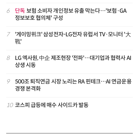
6
단독
보험 소비자 개인정보 유출 막는다…'보험·GA
정보보호 협의체' 구성
7
'게이밍위크' 삼성전자-LG전자 유럽서 TV·모니터 '大
戰'
8
LG 엑사원, 中企 제조현장 '전파'…대기업과 협력사 AI
상생 시동
9
500조 퇴직연금 시장 노리는 RA 핀테크…AI 연금운용
경쟁 본격화
10
코스피 급등에 매수 사이드카 발동