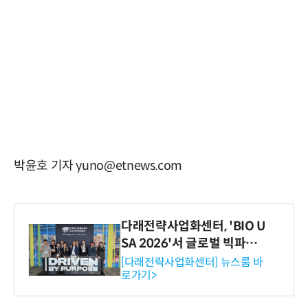
박윤호 기자 yuno@etnews.com
다래전략사업화센터, 'BIO U
SA 2026'서 글로벌 빅파마
와의 비즈니스 미팅 지원…K
[다래전략사업화센터] 뉴스룸 바
로가기>
-바이오 해외 진출 교두보 확
보