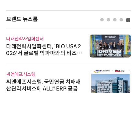
브랜드 뉴스룸
다래전략사업화센터
다래전략사업화센터, 'BIO USA 2
026'서 글로벌 빅파마와의 비즈니
스 미팅 지원…K-바이오 해외 진출
교두보 확보
씨앤에프시스템
씨앤에프시스템, 국민연금 치매재
산관리서비스에 ALL# ERP 공급