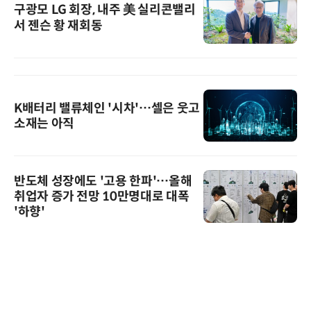
구광모 LG 회장, 내주 美 실리콘밸리
서 젠슨 황 재회동
K배터리 밸류체인 '시차'…셀은 웃고
소재는 아직
반도체 성장에도 '고용 한파'…올해
취업자 증가 전망 10만명대로 대폭
'하향'