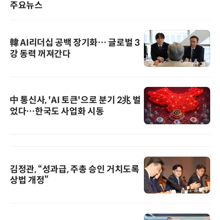
주요뉴스
韓 AI리더십 공백 장기화… 글로벌 3
강 동력 꺼져간다
中 통신사, 'AI 토큰'으로 분기 2兆 벌
었다…한국도 사업화 시동
김정관, “성과급, 주총 승인 거치도록
상법 개정”