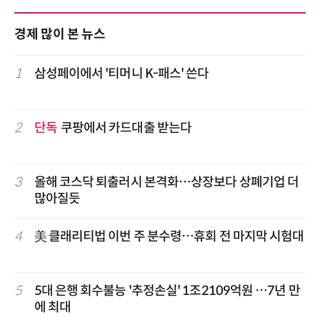
경제 많이 본 뉴스
1
삼성페이에서 '티머니 K-패스' 쓴다
2
단독
쿠팡에서 카드대출 받는다
3
올해 코스닥 퇴출러시 본격화…상장보다 상폐기업 더
많아질듯
4
美 클래리티법 이번 주 분수령…휴회 전 마지막 시험대
5
5대 은행 회수불능 '추정손실' 1조2109억원 …7년 만
에 최대