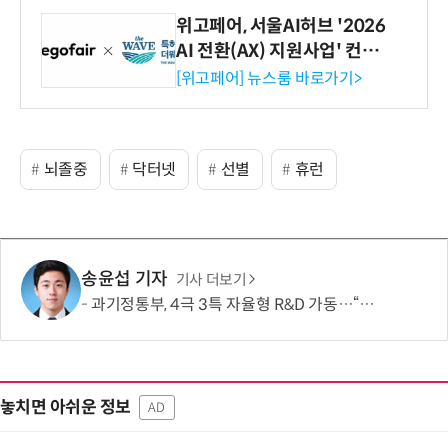
위고페어, 서울AI허브 '2026
AI 전환(AX) 지원사업' 컨소
시엄 선정
[위고페어] 뉴스룸 바로가기>
뇌졸중
닥터넷
선별
휴런
송윤섭 기자
기사 더보기
과기정통부, 4극 3특 자율형 R&D 가동…“지역이 직접 미래 성장동력 찾는다”
놓치면 아쉬운 정보
AD