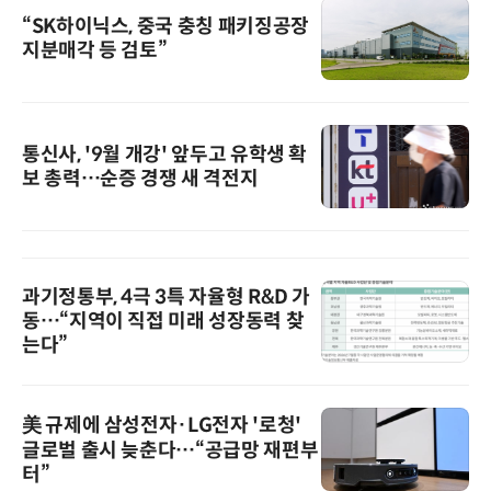
“SK하이닉스, 중국 충칭 패키징공장
지분매각 등 검토”
통신사, '9월 개강' 앞두고 유학생 확
보 총력…순증 경쟁 새 격전지
과기정통부, 4극 3특 자율형 R&D 가
동…“지역이 직접 미래 성장동력 찾
는다”
美 규제에 삼성전자·LG전자 '로청'
글로벌 출시 늦춘다…“공급망 재편부
터”