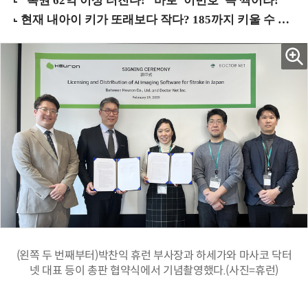
(왼쪽 두 번째부터)박찬익 휴런 부사장과 하세가와 마사코 닥터
넷 대표 등이 총판 협약식에서 기념촬영했다.(사진=휴런)