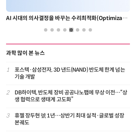
AI 시대의 의사결정을 바꾸는 수리최적화(Optimization): 실제 산업 적용 사례와 활용 전략
과학 많이 본 뉴스
1
포스텍·삼성전자, 3D 낸드(NAND) 반도체 한계 넘는
기술 개발
2
DB하이텍, 반도체 장비 공공나노팹에 무상 이전…“상
생 협력으로 생태계 고도화”
3
휴젤 장두현 號 1년…상반기 최대 실적·글로벌 성장
본궤도