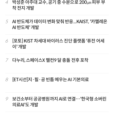
4
박성준 아주대 교수, 공기 중 수분으로 200㎛ 피부 부
착 전지 개발
5
AI 반도체가 데이터 변화 맞춰 반응...KAIST, '카멜레온
AI 반도체' 개발
6
[포토] KIST 차세대 바이러스 진단 플랫폼 '퓨전 어세
이' 개발
7
다누리, 스페이스X 팰컨9 달 충돌 전후 포착
8
[ET시선]지·필·공 빈틈 메우는 AI 기본의료
9
보건소부터 공공병원까지 AI로 연결…'한국형 소버린
의료AI'도 개발