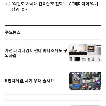
10
“의원도 '차세대 진료실'로 진화”…GC메디아이 '의사
랑 AI' 출시
주요뉴스
가전 패러다임 바뀐다 파나소닉도 구
독사업
K인디게임, 세계 무대 출사표