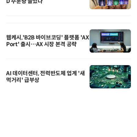
D 주문량 늘었다
웹케시,'B2B 바이브코딩' 플랫폼 'AX
Port' 출시…AX 시장 본격 공략
AI 데이터센터, 전력반도체 업계 '새
먹거리' 급부상