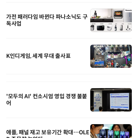
가전 패러다임 바뀐다 파나소닉도 구
독사업
K인디게임, 세계 무대 출사표
'모두의 AI' 컨소시엄 영입 경쟁 불붙
어
애플, 패널 재고 보유기간 확대…OLE