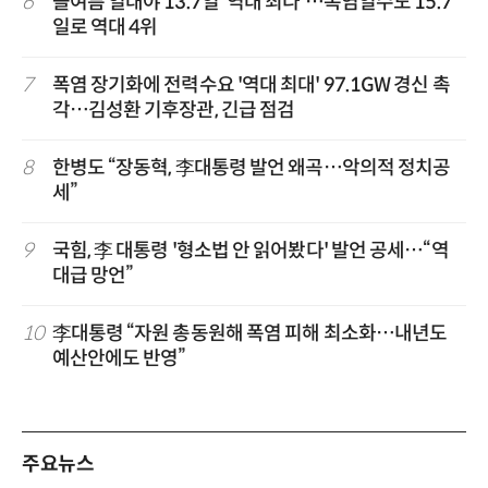
6
올여름 열대야 13.7일 '역대 최다'…폭염일수도 15.7
일로 역대 4위
7
폭염 장기화에 전력수요 '역대 최대' 97.1GW 경신 촉
각…김성환 기후장관, 긴급 점검
8
한병도 “장동혁, 李대통령 발언 왜곡…악의적 정치공
세”
9
국힘, 李 대통령 '형소법 안 읽어봤다' 발언 공세…“역
대급 망언”
10
李대통령 “자원 총동원해 폭염 피해 최소화…내년도
예산안에도 반영”
주요뉴스