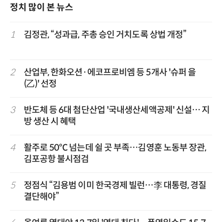
정치 많이 본 뉴스
1
김정관, “성과급, 주총 승인 거치도록 상법 개정”
2
산업부, 한화오션·에코프로비엠 등 5개사 '슈퍼 을
(乙)' 선정
3
반도체 등 6대 첨단산업 '국내생산세액공제' 신설… 지
방 생산 시 혜택
4
활주로 50℃ 넘는데 쉴 곳 부족…김영훈 노동부 장관,
김포공항 불시점검
5
정점식 “김용범 이미 한국경제 빌런…李 대통령, 경질
결단해야”