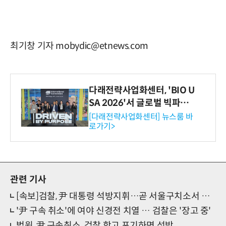
최기창 기자 mobydic@etnews.com
다래전략사업화센터, 'BIO U
SA 2026'서 글로벌 빅파마
와의 비즈니스 미팅 지원…K
[다래전략사업화센터] 뉴스룸 바
로가기>
-바이오 해외 진출 교두보 확
보
관련 기사
[속보]검찰, 尹 대통령 석방지휘…곧 서울구치소서 귀가
'尹 구속 취소'에 여야 신경전 치열 … 검찰은 '장고 중'
법원, 尹 구속취소..검찰 항고 포기하면 석방