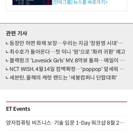
시 세미나 페어 개최
[인아그룹] 뉴스룸 바로가기>
관련 기사
등장만 하면 화제 보장…우리는 지금 '장원영 시대'에 살고 있다
최수호가 돌아온다…첫 미니 '원'으로 '화려 귀환' 예고
블랙핑크 'Lovesick Girls' MV, 8억뷰 돌파…매일이 신기록
NCT WISH, 4월14일 컴백확정…'poppop' 앞세워 청량대세 각인
세븐틴, 올해의 캐럿 랜드는 '세봉컴퍼니 단합대회'
ET Events
양자컴퓨팅 비즈니스·기술 입문 1-Day 워크샵 8월 28일 개최