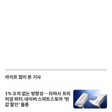
라이프 많이 본 기사
1% 오차 없는 방향성… 타마시 프리
미엄 퍼터, 네이버 스마트스토어 '반
값 할인' 돌풍