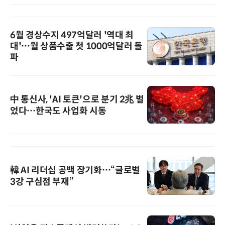
6월 경상수지 497억달러 '역대 최
대'…월 상품수출 첫 1000억달러 돌
파
中 통신사, 'AI 토큰'으로 분기 2兆 벌
었다…한국도 사업화 시동
韓 AI 리더십 공백 장기화…“글로벌
3강 구심점 부재”