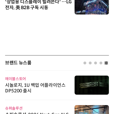
'상업용 디스플레이 빌려쓴다' …LG
전자, 美 B2B 구독 시동
브랜드 뉴스룸
에이블스토어
시놀로지, 1U 백업 어플라이언스
DP5200 출시
슈퍼솔루션