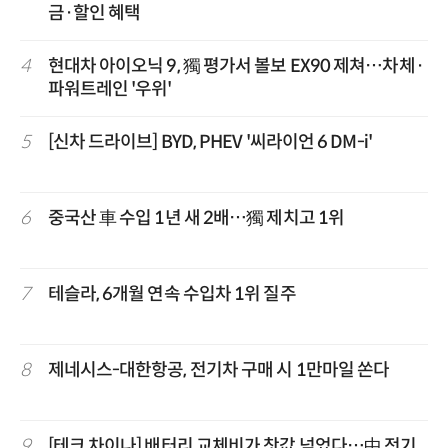
금·할인 혜택
4
현대차 아이오닉 9, 獨 평가서 볼보 EX90 제쳐…차체·
파워트레인 '우위'
5
[신차 드라이브] BYD, PHEV '씨라이언 6 DM-i'
6
중국산 車 수입 1년 새 2배…獨 제치고 1위
7
테슬라, 6개월 연속 수입차 1위 질주
8
제네시스-대한항공, 전기차 구매 시 1만마일 쏜다
9
[테크 차이나] 배터리 교체비가 찻값 넘었다…中 전기