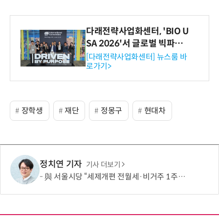
다래전략사업화센터, 'BIO U
SA 2026'서 글로벌 빅파마
와의 비즈니스 미팅 지원…K
[다래전략사업화센터] 뉴스룸 바
로가기>
-바이오 해외 진출 교두보 확
보
장학생
재단
정몽구
현대차
정치연 기자
기사 더보기
與 서울시당 “세제개편 전월세·비거주 1주택 영향 면밀 점검”