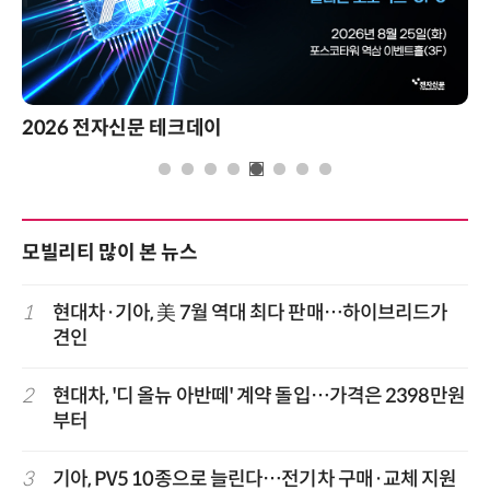
2026 전자신문 테크데이
모빌리티 많이 본 뉴스
1
현대차·기아, 美 7월 역대 최다 판매…하이브리드가
견인
2
현대차, '디 올뉴 아반떼' 계약 돌입…가격은 2398만원
부터
3
기아, PV5 10종으로 늘린다…전기차 구매·교체 지원