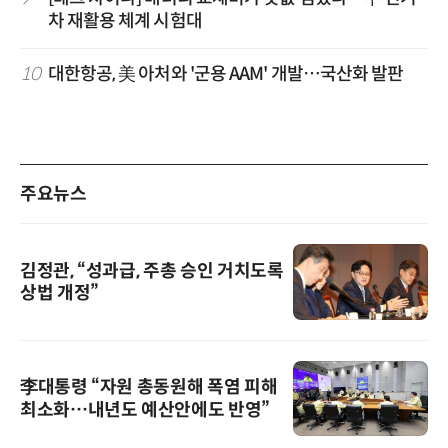
차 재활용 체계 시험대
10
대한항공, 美 아처와 '군용 AAM' 개발…국산화 발판
주요뉴스
김정관, “성과급, 주총 승인 거치도록
상법 개정”
李대통령 “자원 총동원해 폭염 피해
최소화…내년도 예산안에도 반영”