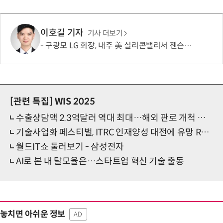
이호길 기자
기사 더보기
구광모 LG 회장, 내주 美 실리콘밸리서 젠슨 황 재회동
[관련 특집]
WIS 2025
수출상담액 2.3억달러 역대 최대…해외 판로 개척 마중물 됐다
기술사업화 페스티벌, ITRC 인재양성 대전에 유망 R&D 성과 '한가득'
월드IT쇼 둘러보기 - 삼성전자
AI로 본 내 탈모율은…스타트업 혁신 기술 출동
놓치면 아쉬운 정보
AD