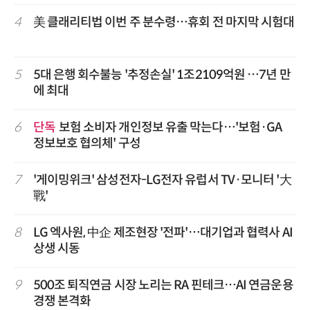
4
美 클래리티법 이번 주 분수령…휴회 전 마지막 시험대
5
5대 은행 회수불능 '추정손실' 1조2109억원 …7년 만
에 최대
6
단독
보험 소비자 개인정보 유출 막는다…'보험·GA
정보보호 협의체' 구성
7
'게이밍위크' 삼성전자-LG전자 유럽서 TV·모니터 '大
戰'
8
LG 엑사원, 中企 제조현장 '전파'…대기업과 협력사 AI
상생 시동
9
500조 퇴직연금 시장 노리는 RA 핀테크…AI 연금운용
경쟁 본격화