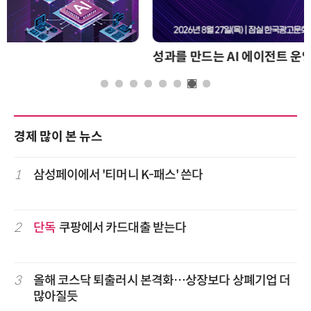
성과를 만드는 AI 에이전트 운영 전략 및 사례
경제 많이 본 뉴스
1
삼성페이에서 '티머니 K-패스' 쓴다
2
단독
쿠팡에서 카드대출 받는다
3
올해 코스닥 퇴출러시 본격화…상장보다 상폐기업 더
많아질듯