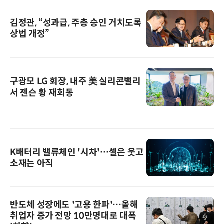
김정관, “성과급, 주총 승인 거치도록
상법 개정”
구광모 LG 회장, 내주 美 실리콘밸리
서 젠슨 황 재회동
K배터리 밸류체인 '시차'…셀은 웃고
소재는 아직
반도체 성장에도 '고용 한파'…올해
취업자 증가 전망 10만명대로 대폭