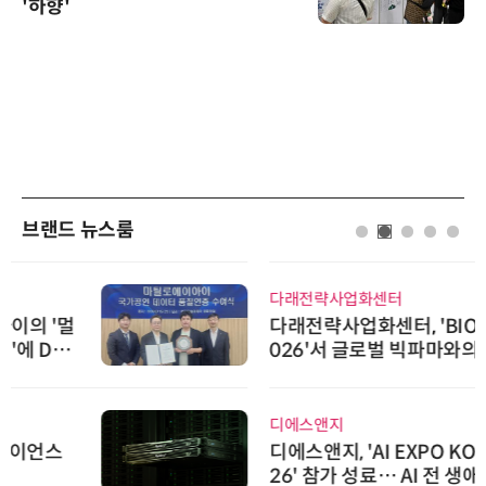
'하향'
브랜드 뉴스룸
다래전략사업화센터
다래전략사업화센터, 'BIO USA 2
026'서 글로벌 빅파마와의 비즈니
스 미팅 지원…K-바이오 해외 진출
교두보 확보
디에스앤지
디에스앤지, 'AI EXPO KOREA 20
26' 참가 성료… AI 전 생애주기 아