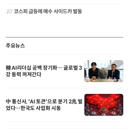
10
코스피 급등에 매수 사이드카 발동
주요뉴스
韓 AI리더십 공백 장기화… 글로벌 3
강 동력 꺼져간다
中 통신사, 'AI 토큰'으로 분기 2兆 벌
었다…한국도 사업화 시동