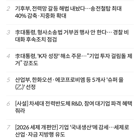
2
기후부, 전력망 갈등 해법 내놨다…송전철탑 최대
40% 감축·지중화 확대
3
李대통령, 형사소송법 거부권 행사 안 한다… 경찰 비
대화 후속조치 점검
4
李대통령, 'K자 성장' 해소 주문…“기업 투자 걸림돌 제
거” 강조도
5
산업부, 한화오션·에코프로비엠 등 5개사 '슈퍼 을
(乙)' 선정
6
[사설] 차세대 전력반도체 R&D, 참여 대기업 파격 혜택
줘라
7
[2026 세제 개편안] 기업 '국내생산'에 감세…세제로
산업·자금 지방행 유도