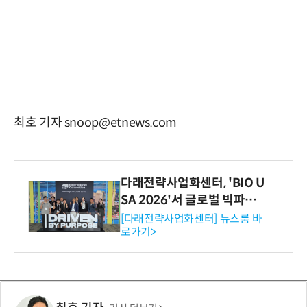
최호 기자 snoop@etnews.com
다래전략사업화센터, 'BIO U
SA 2026'서 글로벌 빅파마
와의 비즈니스 미팅 지원…K
[다래전략사업화센터] 뉴스룸 바
로가기>
-바이오 해외 진출 교두보 확
보