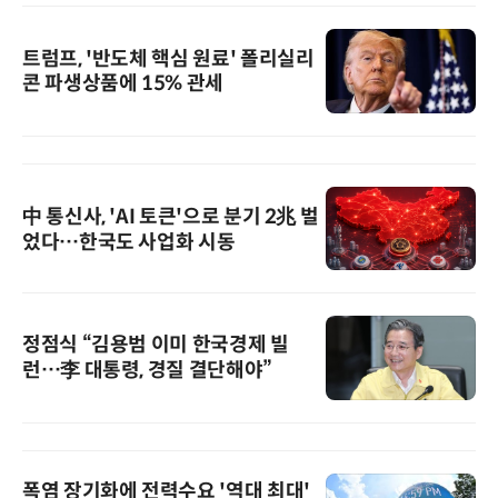
트럼프, '반도체 핵심 원료' 폴리실리
콘 파생상품에 15% 관세
中 통신사, 'AI 토큰'으로 분기 2兆 벌
었다…한국도 사업화 시동
정점식 “김용범 이미 한국경제 빌
런…李 대통령, 경질 결단해야”
폭염 장기화에 전력수요 '역대 최대'