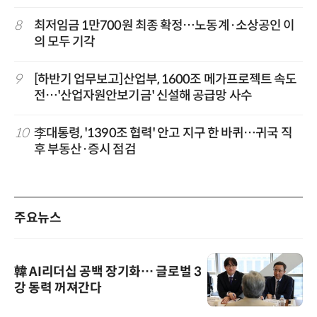
8
최저임금 1만700원 최종 확정…노동계·소상공인 이
의 모두 기각
9
[하반기 업무보고]산업부, 1600조 메가프로젝트 속도
전…'산업자원안보기금' 신설해 공급망 사수
10
李대통령, '1390조 협력' 안고 지구 한 바퀴…귀국 직
후 부동산·증시 점검
주요뉴스
韓 AI리더십 공백 장기화… 글로벌 3
강 동력 꺼져간다