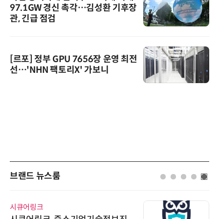
97.1GW 경신 촉각…김성환 기후장
관, 긴급 점검
[르포] 정부 GPU 7656장 운영 최전
선…'NHN 팩토리X' 가보니
브랜드 뉴스룸
시큐어링크