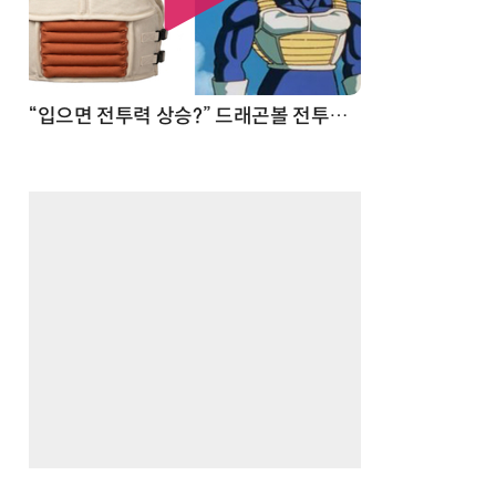
 순간
“입으면 전투력 상승?” 드래곤볼 전투복 닮은 중량조끼