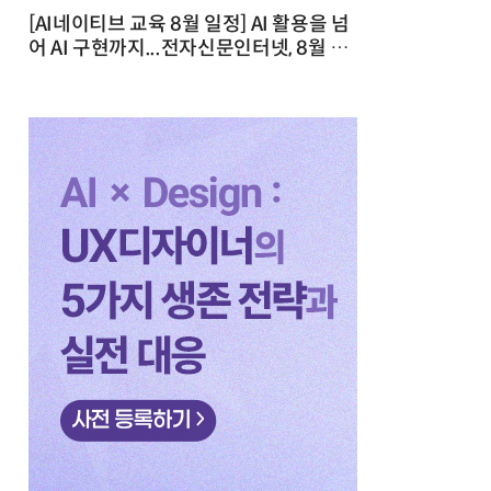
[AI네이티브 교육 8월 일정] AI 활용을 넘
어 AI 구현까지...전자신문인터넷, 8월 실
전 교육·워크숍 개최 발행일 : 2026-07-
23 10:46