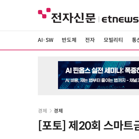
AI·SW
반도체
전자
모빌리티
통
경제
경제
[포토] 제20회 스마