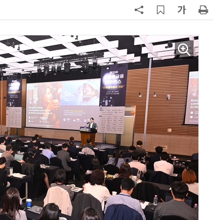
7
“상장폐지 막아라”…중소 가전 기업
주가 부양 '총력전'
8
코스피 급등에 매수 사이드카 발동
9
경찰 압수 코인, 두나무가 보관한
다…최종 낙찰자 선정
10
한은 금 매입 나섰지만…개인투자자
는 금 투자 '외면'