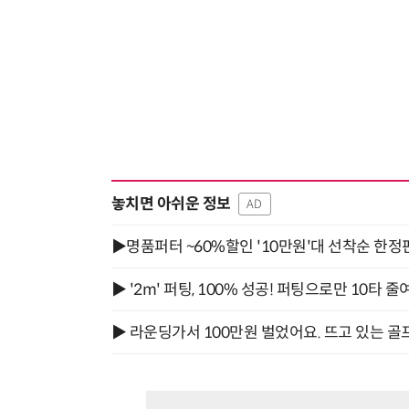
놓치면 아쉬운 정보
AD
▶명품퍼터 ~60%할인 '10만원'대 선착순 한정
▶ '2m' 퍼팅, 100% 성공! 퍼팅으로만 10타 줄
▶ 라운딩가서 100만원 벌었어요. 뜨고 있는 골