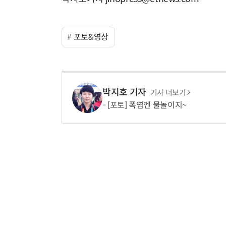
포토&영상
박지호 기자
기사 더보기
[포토] 폭염엔 물놀이지~