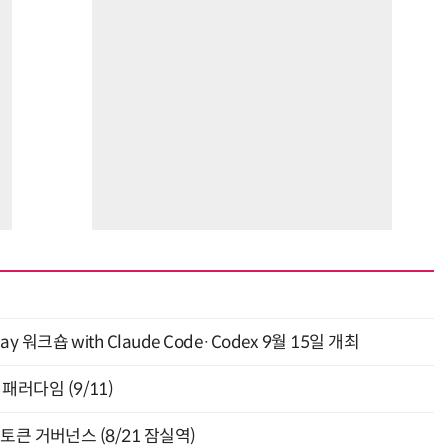
“계속 쫓아왔다”…도망치던 우크라 민간인 공격한 러 자폭 드론
진정한 우정?…친구 구하려다 둘 다 의자 틈에 목이 낀
y 워크숍 with Claude Code·Codex 9월 15일 개최
패러다임 (9/11)
와 토큰 거버넌스 (8/21 잠실역)