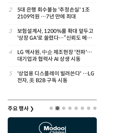
,
2
5대 은행 회수불능 '추정손실' 1조
7
“상장폐지
2109억원 …7년 만에 최대
주가 부양
3
보험설계사, 1200%룰 확대 앞두고
8
코스피 급
'상장 GA'로 쏠렸다…“신뢰도 메리
트”
4
LG 엑사원, 中企 제조현장 '전파'…
9
경찰 압수
대기업과 협력사 AI 상생 시동
다…최종
5
'상업용 디스플레이 빌려쓴다' …LG
10
한은 금
전자, 美 B2B 구독 시동
는 금 투자
주요 행사
❯