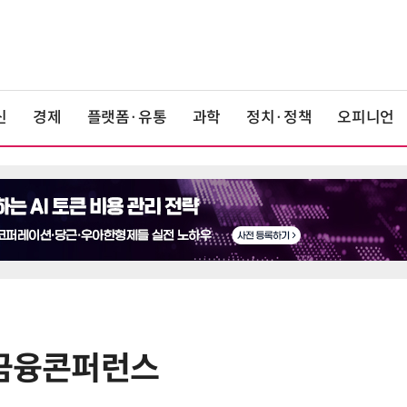
신
경제
플랫폼·유통
과학
정치·정책
오피니언
트금융콘퍼런스
6
'게이밍위크' 삼성전자-LG전자 유
서 TV·모니터 '大戰'