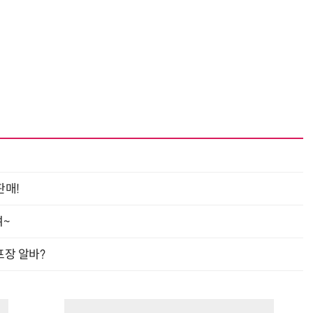
판매!
여~
프장 알바?