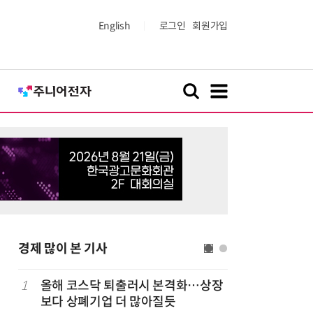
English
로그인
회원가입
경제 많이 본 기사
럽
1
올해 코스닥 퇴출러시 본격화…상장
6
'게이밍위
보다 상폐기업 더 많아질듯
서 TV·모