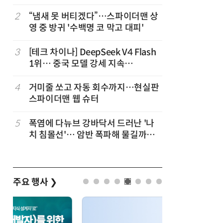
2
“냄새 못 버티겠다”…스파이더맨 상
7
19세 공
영 중 방귀 '수백명 코 막고 대피'
강화 속 
3
[테크 차이나] DeepSeek V4 Flash
8
“韓, 향
1위… 중국 모델 강세 지속
엔비디아,
(OpenRouter 주간 AI 모델 사용량
순위)
4
거미줄 쏘고 자동 회수까지…현실판
9
日서 벤틀
스파이더맨 웹 슈터
인 인플루
후 도망가
5
폭염에 다뉴브 강바닥서 드러난 '나
10
진정한 우
치 침몰선'… 암반 폭파해 물길까지
의자 틈에
바꾼다
주요 행사
❯