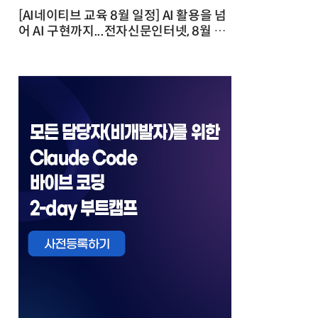
[AI네이티브 교육 8월 일정] AI 활용을 넘
어 AI 구현까지...전자신문인터넷, 8월 실
전 교육·워크숍 개최 발행일 : 2026-07-
23 10:46