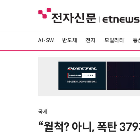
AI·SW
반도체
전자
모빌리티
통
국제
“월척? 아니, 폭탄 37