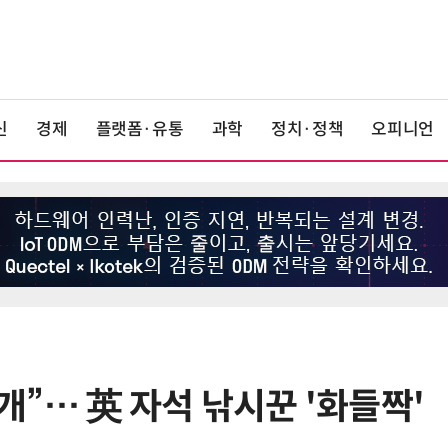
신
경제
플랫폼·유통
과학
정치·정책
오피니언
9개”… 英 자석 낚시꾼 '화들짝'
6
삼전닉스 앞세운 한국, '1119억달
러' 처음으로 일본 앞섰다