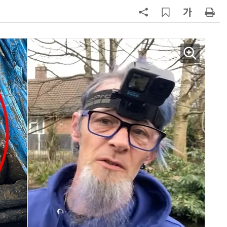
7
19세 공주도 입대…덴마크, 국방력
강화 속 군 복무 시작
8
“韓, 향후 5년 메모리 최강국 유지…
엔비디아, HBM 독주 흔들”
9
日서 벤틀리 몰다 사고낸 유명 한국
인 인플루언서 체포… 7대 연쇄추돌
후 도망가
10
진정한 우정?…친구 구하려다 둘 다
의자 틈에 목이 낀 순간