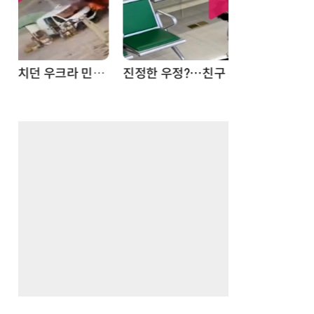
드론
진정한 우정?…친구 구하려다 둘 다 의자 틈에 목이 낀 순간