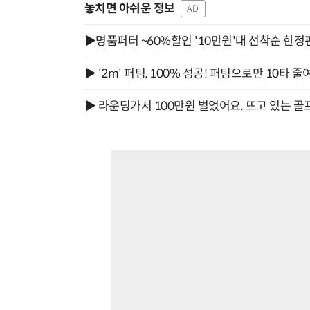
놓치면 아쉬운 정보
AD
▶명품퍼터 ~60%할인 '10만원'대 선착순 한정
▶ '2m' 퍼팅, 100% 성공! 퍼팅으로만 10타 줄
▶ 라운딩가서 100만원 벌었어요. 뜨고 있는 골