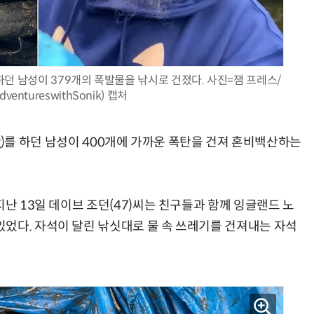
하던 남성이 379개의 폭발물을 낚시로 건졌다. 사진=잼 프레스/
현업에서 바로 쓰는 "하네스 엔지니어링" 실습 교육
모든 업무 담당자(비개발자)를 위한 온톨로지 기반 AI 지식체계 설계 1-day 워크숍
entureswithSonik) 캡처
hing)를 하던 남성이 400개에 가까운 폭탄을 건져 혼비백산하는
지난 13일 데이브 조던(47)씨는 친구들과 함께 잉글랜드 노
었다. 자석이 달린 낚싯대로 물 속 쓰레기를 건져내는 자석