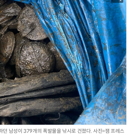
 하던 남성이 379개의 폭발물을 낚시로 건졌다. 사진=잼 프레스