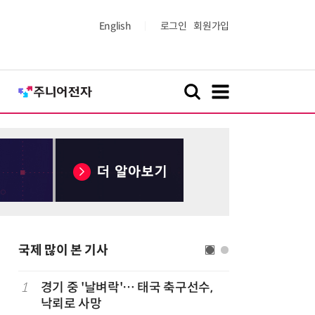
English
로그인
회원가입
국제 많이 본 기사
1
경기 중 '날벼락'… 태국 축구선수,
6
삼전닉스 
낙뢰로 사망
러' 처음