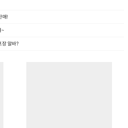
판매!
여~
프장 알바?