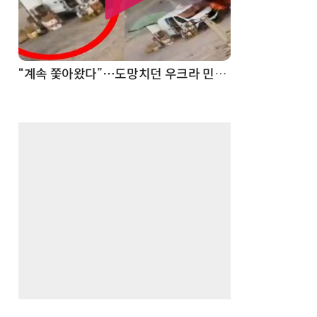
“계속 쫓아왔다”…도망치던 우크라 민간인 공격한 러 자폭 드론