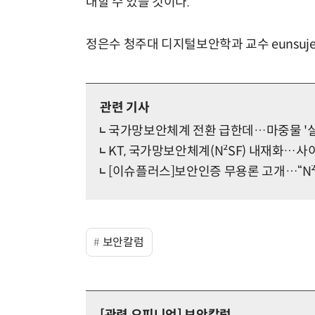
대할 수 있을 것이다.
정은수 청주대 디지털보안학과 교수 eunsujeon
관련 기사
국가망보안체계 전환 급한데…마중물 '
KT, 국가망보안체계(N²SF) 내재화…사
[이슈플러스]보안인증 무용론 고개…“N²S
보안칼럼