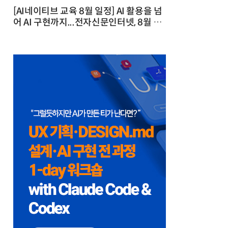
[AI네이티브 교육 8월 일정] AI 활용을 넘
어 AI 구현까지...전자신문인터넷, 8월 실
전 교육·워크숍 개최 발행일 : 2026-07-
23 10:46