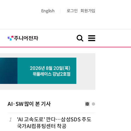
English
로그인
회원가입
AI·SW 많이 본 기사
1
'AI 고속도로' 깐다…삼성SDS 주도
6
美 행정부,
국가AI컴퓨팅센터 착공
보안 테스