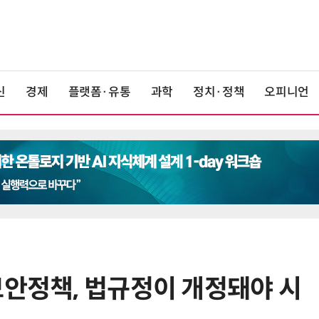
신
경제
플랫폼·유통
과학
정치·정책
오피니언
보안정책, 법규정이 개정돼야 시
6
美 행정부, AI 모델 '해킹 등 사이버
보안 테스트' 의무화