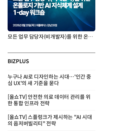
모든 업무 담당자(비개발자)를 위한 온톨로지 기반 AI 지식체계 설계 1-day 워크숍
BIZPLUS
누구나 AI로 디자인하는 시대…'인간 중
심 UX'의 새 기준을 묻다
[올쇼TV] 안전한 의료 데이터 관리를 위
한 통합 인프라 전략
[올쇼TV] 스플렁크가 제시하는 "AI 시대
의 옵저버빌리티" 전략