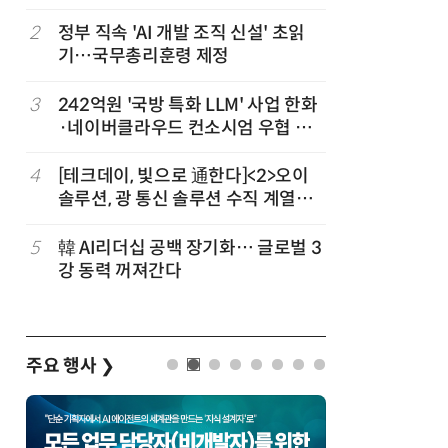
차
2
정부 직속 'AI 개발 조직 신설' 초읽
7
소프트피브
발
기…국무총리훈령 제정
원 구형 
과제 공식
3
242억원 '국방 특화 LLM' 사업 한화
8
국산 CS
·네이버클라우드 컨소시엄 우협 선
다…5개사
정
4
[테크데이, 빛으로 通한다]<2>오이
9
앤트로픽·
솔루션, 광 통신 솔루션 수직 계열
가 통제 
화…'실리콘 포토닉스·CPO 집중 공
략'
5
韓 AI리더십 공백 장기화… 글로벌 3
10
애플, 오
강 동력 꺼져간다
분…오픈A
주요 행사
❯