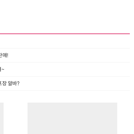
판매!
여~
프장 알바?