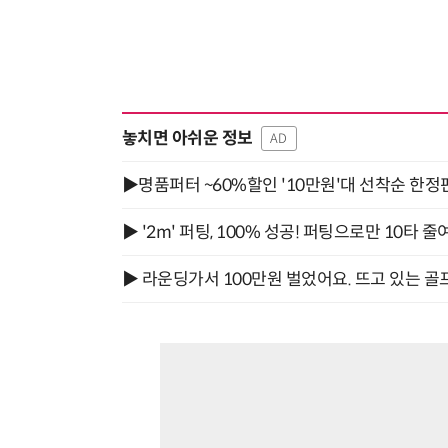
놓치면 아쉬운 정보
AD
▶명품퍼터 ~60%할인 '10만원'대 선착순 한정
▶ '2m' 퍼팅, 100% 성공! 퍼팅으로만 10타 줄
▶ 라운딩가서 100만원 벌었어요. 뜨고 있는 골