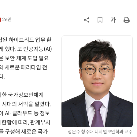
7
소프트피브이·성균관대, 실내용 3
원 구형 태양전지 IEC 국제표준 개
26면
과제 공식 승인
8
국산 CSP사 '마켓플레이스' 커졌
다…5개사 등록 솔루션 1439개
합된 하이브리드 업무 환
했다. 또 인공지능(AI)
9
앤트로픽·오픈AI 이어 메타도…AI
운 보안 체계 도입 필요
가 통제 벗어나 외부 해킹
의 새로운 패러다임 전
10
애플, 오픈AI에 기밀 사용금지 가처
다.
분…오픈AI “근거 없는 감정 싸움”
탈피한 국가망보안체계
 시대의 서막을 알렸다.
 AI·클라우드 등 정보
 제한함에 따라, 관계부처
)를 구성해 새로운 국가
정은수 청주대 디지털보안학과 교수