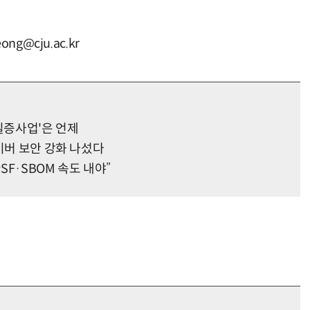
g@cju.ac.kr
거미줄 쏘고 자동 회수까지…현실판 스파이더맨 웹 슈터
70년 만에 돌아온 시베리아호랑이…카자흐스탄 야생에 풀렸다
실증사업'은 언제
이버 보안 강화 나섰다
F·SBOM 속도 내야”