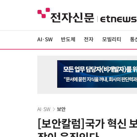
AI·SW
반도체
전자
모빌리티
통
AI·SW
보안
[보안칼럼]국가 혁신 