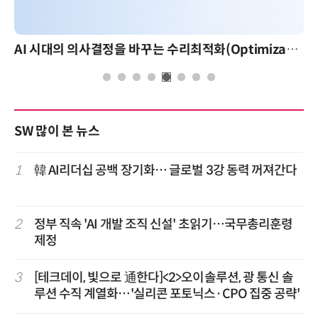
AI 시대의 의사결정을 바꾸는 수리최적화(Optimization): 실제 산업 적용 사례와 활용 전략
SW 많이 본 뉴스
1
韓 AI리더십 공백 장기화… 글로벌 3강 동력 꺼져간다
2
정부 직속 'AI 개발 조직 신설' 초읽기…국무총리훈령
제정
3
[테크데이, 빛으로 通한다]<2>오이솔루션, 광 통신 솔
루션 수직 계열화…'실리콘 포토닉스·CPO 집중 공략'