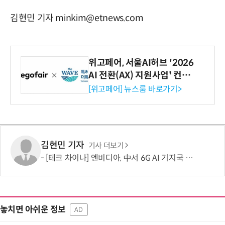
김현민 기자 minkim@etnews.com
위고페어, 서울AI허브 '2026
AI 전환(AX) 지원사업' 컨소
시엄 선정
[위고페어] 뉴스룸 바로가기>
김현민 기자
기사 더보기
[테크 차이나] 엔비디아, 中서 6G AI 기지국 파트너 물색…'엣지 AI' 시대 겨냥한 공급망 구축 본격화
놓치면 아쉬운 정보
AD