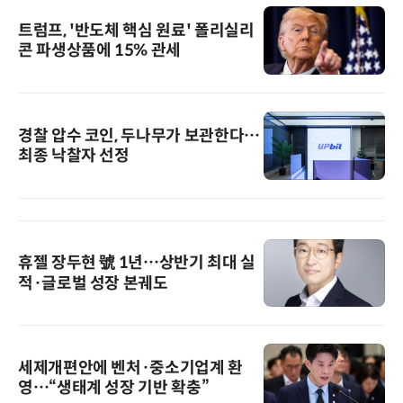
트럼프, '반도체 핵심 원료' 폴리실리
콘 파생상품에 15% 관세
경찰 압수 코인, 두나무가 보관한다…
최종 낙찰자 선정
휴젤 장두현 號 1년…상반기 최대 실
적·글로벌 성장 본궤도
세제개편안에 벤처·중소기업계 환
영…“생태계 성장 기반 확충”