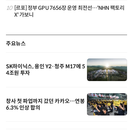
10
[르포] 정부 GPU 7656장 운영 최전선…'NHN 팩토리
X' 가보니
주요뉴스
SK하이닉스, 용인 Y2·청주 M17에 5
4조원 투자
창사 첫 파업까지 갔던 카카오…연봉
6.3% 인상 합의