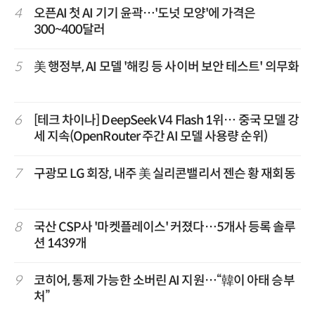
4
오픈AI 첫 AI 기기 윤곽…'도넛 모양'에 가격은
300~400달러
5
美 행정부, AI 모델 '해킹 등 사이버 보안 테스트' 의무화
6
[테크 차이나] DeepSeek V4 Flash 1위… 중국 모델 강
세 지속(OpenRouter 주간 AI 모델 사용량 순위)
7
구광모 LG 회장, 내주 美 실리콘밸리서 젠슨 황 재회동
8
국산 CSP사 '마켓플레이스' 커졌다…5개사 등록 솔루
션 1439개
9
코히어, 통제 가능한 소버린 AI 지원…“韓이 아태 승부
처”