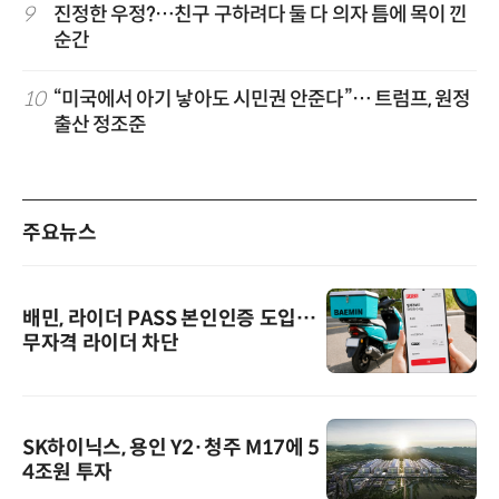
9
진정한 우정?…친구 구하려다 둘 다 의자 틈에 목이 낀
순간
10
“미국에서 아기 낳아도 시민권 안준다”… 트럼프, 원정
출산 정조준
주요뉴스
배민, 라이더 PASS 본인인증 도입…
무자격 라이더 차단
SK하이닉스, 용인 Y2·청주 M17에 5
4조원 투자