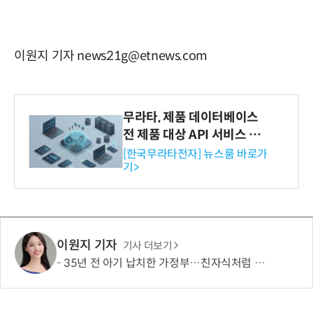
이원지 기자 news21g@etnews.com
무라타, 제품 데이터베이스
전 제품 대상 API 서비스 제
공…73개 제품 카테고리로
[한국무라타전자] 뉴스룸 바로가
기>
확대
이원지 기자
기사 더보기
35년 전 아기 납치한 가정부…친자식처럼 키워서? '징역 3년' 논란