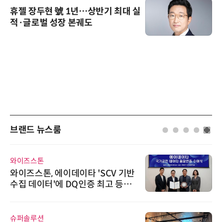
휴젤 장두현 號 1년…상반기 최대 실
적·글로벌 성장 본궤도
브랜드 뉴스룸
AIPD
“특허분석도 AI와 함께”…IP산업
'AX' 시대 본격화, 지식재산처 1호
AI IP데이터분석사 탄생
인아그룹