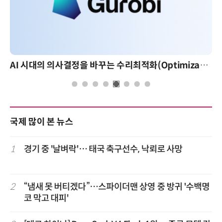
AI 시대의 의사결정을 바꾸는 수리최적화(Optimization): 실제 산업 적용 사례와 활용 전략
AI 핀옵스 실전 세미나: 폭증하는 AI 토큰 비
국제 많이 본 뉴스
1
경기 중 '날벼락'… 태국 축구선수, 낙뢰로 사망
2
“냄새 못 버티겠다”…스파이더맨 상영 중 방귀 '수백명
코 막고 대피'