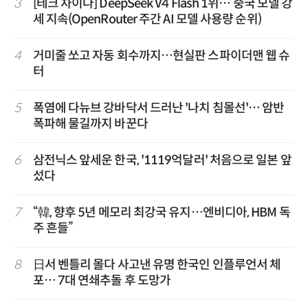
3
[테크 차이나] DeepSeek V4 Flash 1위… 중국 모델 강
세 지속(OpenRouter 주간 AI 모델 사용량 순위)
4
거미줄 쏘고 자동 회수까지…현실판 스파이더맨 웹 슈
터
5
폭염에 다뉴브 강바닥서 드러난 '나치 침몰선'… 암반
폭파해 물길까지 바꾼다
6
삼전닉스 앞세운 한국, '1119억달러' 처음으로 일본 앞
섰다
7
“韓, 향후 5년 메모리 최강국 유지…엔비디아, HBM 독
주 흔들”
8
日서 벤틀리 몰다 사고낸 유명 한국인 인플루언서 체
포… 7대 연쇄추돌 후 도망가