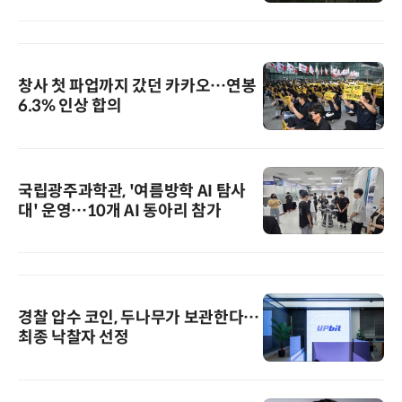
창사 첫 파업까지 갔던 카카오…연봉
6.3% 인상 합의
국립광주과학관, '여름방학 AI 탐사
대' 운영…10개 AI 동아리 참가
경찰 압수 코인, 두나무가 보관한다…
최종 낙찰자 선정