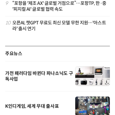
9
“포항을 '제조 AX' 글로벌 거점으로”…포항TP, 한·중
'피지컬 AI' 글로벌 협력 속도
10
오픈AI, 챗GPT 무료도 최신 모델 무한 지원…'아스트
라' 출시 연기
주요뉴스
가전 패러다임 바뀐다 파나소닉도 구
독사업
K인디게임, 세계 무대 출사표