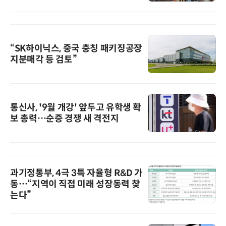
“SK하이닉스, 중국 충칭 패키징공장
지분매각 등 검토”
통신사, '9월 개강' 앞두고 유학생 확
보 총력…순증 경쟁 새 격전지
과기정통부, 4극 3특 자율형 R&D 가
동…“지역이 직접 미래 성장동력 찾
는다”