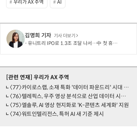
우리가 AX 주역
AI
김명희 기자
기사 더보기
유니트리 IPO로 1.3조 조달 나서…中 첫 휴머노이드 상장사 탄생 임박
[관련 연재]
우리가 AX 주역
〈77〉카이로스랩, 소재 특화 '데이터 파운드리' 시대 연다
〈76〉텔레픽스, 우주 영상 분석으로 산업 데이터 시장 연다
〈75〉엘솔루, AI 영상 현지화로 'K-콘텐츠 세계화' 지원
〈74〉워트인텔리전스, 특허 AI 새 기준 제시