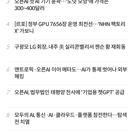
3
오픈AI 첫 AI 기기 윤곽…'도넛 모양'에 가격은
300~400달러
4
[르포] 정부 GPU 7656장 운영 최전선…'NHN 팩토리
X' 가보니
5
구광모 LG 회장, 내주 美 실리콘밸리서 젠슨 황 재회동
6
앤트로픽·오픈AI 이어 메타도…AI가 통제 벗어나 외부
해킹
7
오픈AI, 법무법인 태평양 전사에 '기업용 챗GPT' 공급
8
모두의 AI, 통신·AI·클라우드·플랫폼 참전한다…탐색
전 치열