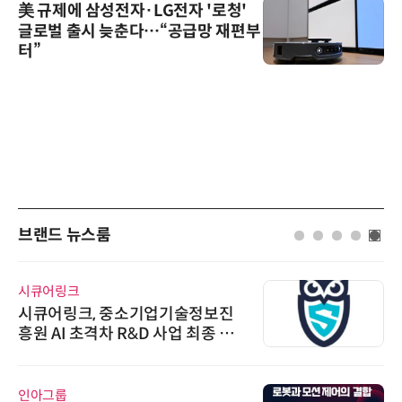
美 규제에 삼성전자·LG전자 '로청'
글로벌 출시 늦춘다…“공급망 재편부
터”
브랜드 뉴스룸
시큐어링크
시큐어링크, 중소기업기술정보진
흥원 AI 초격차 R&D 사업 최종 선
정
인아그룹