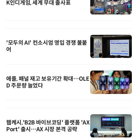
K인디게임, 세계 무대 출사표
'모두의 AI' 컨소시엄 영입 경쟁 불붙
어
애플, 패널 재고 보유기간 확대…OLE
D 주문량 늘었다
웹케시,'B2B 바이브코딩' 플랫폼 'AX
Port' 출시…AX 시장 본격 공략