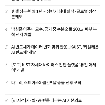
3
휴젤 장두현 號 1년…상반기 최대 실적·글로벌 성장
본궤도
4
박성준 아주대 교수, 공기 중 수분으로 200㎛ 피부 부
착 전지 개발
5
AI 반도체가 데이터 변화 맞춰 반응...KAIST, '카멜레온
AI 반도체' 개발
6
[포토] KIST 차세대 바이러스 진단 플랫폼 '퓨전 어세
이' 개발
7
다누리, 스페이스X 팰컨9 달 충돌 전후 포착
8
[ET시선]지·필·공 빈틈 메우는 AI 기본의료