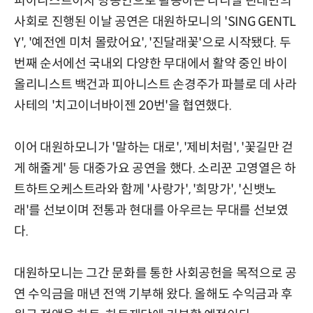
피아니스트이자 방송인으로 활동하는 다니엘 린데만의
사회로 진행된 이날 공연은 대원하모니의 'SING GENTL
Y', '예전엔 미처 몰랐어요', '진달래꽃'으로 시작됐다. 두
번째 순서에선 국내외 다양한 무대에서 활약 중인 바이
올리니스트 백건과 피아니스트 손경주가 파블로 데 사라
사테의 '치고이너바이젠 20번'을 협연했다.
이어 대원하모니가 '말하는 대로', '제비처럼', '꽃길만 걷
게 해줄게' 등 대중가요 공연을 했다. 소리꾼 고영열은 하
트하트오케스트라와 함께 '사랑가', '희망가', '신뱃노
래'를 선보이며 전통과 현대를 아우르는 무대를 선보였
다.
대원하모니는 그간 문화를 통한 사회공헌을 목적으로 공
연 수익금을 매년 전액 기부해 왔다. 올해도 수익금과 후