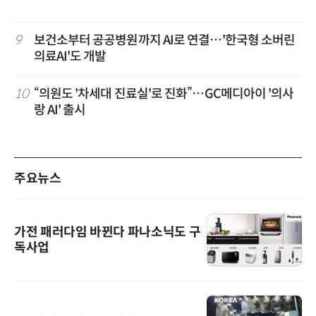
9
보건소부터 공공병원까지 AI로 연결…'한국형 소버린
의료AI'도 개발
10
“의원도 '차세대 진료실'로 진화”…GC메디아이 '의사
랑 AI' 출시
주요뉴스
가전 패러다임 바뀐다 파나소닉도 구
독사업