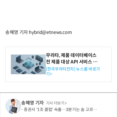
송혜영 기자 hybrid@etnews.com
무라타, 제품 데이터베이스
전 제품 대상 API 서비스 제
공…73개 제품 카테고리로
[한국무라타전자] 뉴스룸 바로가
기>
확대
송혜영 기자
기사 더보기
증권사 '1조 클럽' 속출…3분기는 숨 고르기 전망