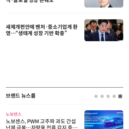
적·글로벌 성장 본궤도
세제개편안에 벤처·중소기업계 환
영…“생태계 성장 기반 확충”
브랜드 뉴스룸
노보센스
노보센스, PWM 고주파 과도 간섭
난제 극복…차량용 전류 감지 증폭