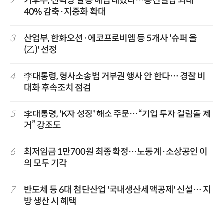
2
기후부, 전력망 갈등 해법 내놨다…송전철탑 최대
40% 감축·지중화 확대
3
산업부, 한화오션·에코프로비엠 등 5개사 '슈퍼 을
(乙)' 선정
4
李대통령, 형사소송법 거부권 행사 안 한다… 경찰 비
대화 후속조치 점검
5
李대통령, 'K자 성장' 해소 주문…“기업 투자 걸림돌 제
거” 강조도
6
최저임금 1만700원 최종 확정…노동계·소상공인 이
의 모두 기각
7
반도체 등 6대 첨단산업 '국내생산세액공제' 신설… 지
방 생산 시 혜택