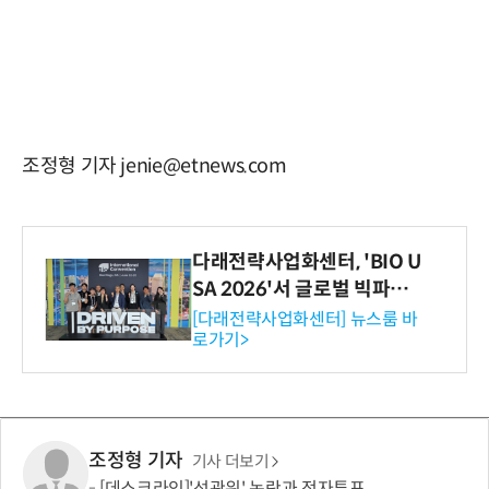
조정형 기자 jenie@etnews.com
다래전략사업화센터, 'BIO U
SA 2026'서 글로벌 빅파마
와의 비즈니스 미팅 지원…K
[다래전략사업화센터] 뉴스룸 바
로가기>
-바이오 해외 진출 교두보 확
보
조정형 기자
기사 더보기
[데스크라인]'선관위' 논란과 전자투표