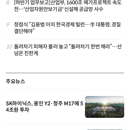
8
[하반기 업무보고]산업부, 1600조 메가프로젝트 속도
전…'산업자원안보기금' 신설해 공급망 사수
9
정점식 “김용범 이미 한국경제 빌런…李 대통령, 경질
결단해야”
10
돌려차기 피해자 불러 놓고 “돌려차기 한번 해라”…선
넘은 친한계
주요뉴스
SK하이닉스, 용인 Y2·청주 M17에 5
4조원 투자