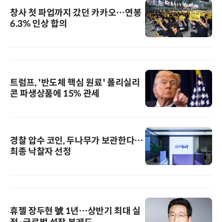
창사 첫 파업까지 갔던 카카오…연봉
6.3% 인상 합의
트럼프, '반도체 핵심 원료' 폴리실리
콘 파생상품에 15% 관세
경찰 압수 코인, 두나무가 보관한다…
최종 낙찰자 선정
휴젤 장두현 號 1년…상반기 최대 실