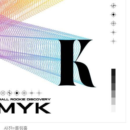
사진=롤링홀