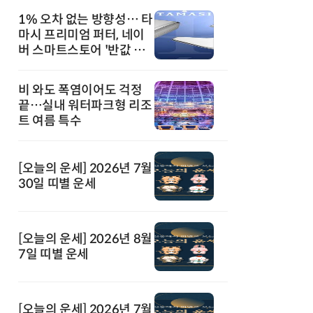
1% 오차 없는 방향성… 타
마시 프리미엄 퍼터, 네이
버 스마트스토어 '반값 할
인' 돌풍
비 와도 폭염이어도 걱정
끝…실내 워터파크형 리조
트 여름 특수
[오늘의 운세] 2026년 7월
30일 띠별 운세
[오늘의 운세] 2026년 8월
7일 띠별 운세
[오늘의 운세] 2026년 7월