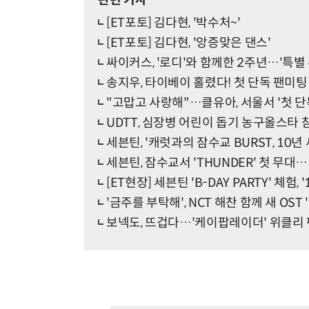
관련 기사
[ET포토] 김다현, '박수처~'
[ET포토] 김다현, '앙증맞은 댄스'
싸이커스, '로디'와 함께한 2주년…'특별 
송지우, 타이베이 홀렸다! 첫 단독 팬미팅 
"고맙고 사랑해"…클유아, 서울서 '첫 단
UDTT, 심장병 어린이 돕기 농구올스타
세븐틴, '캐럿과의 잠수교 BURST, 10년 
세븐틴, 잠수교서 'THUNDER' 첫 무대…1
[ET현장] 세븐틴 'B-DAY PARTY' 체험
'금주를 부탁해', NCT 해찬 함께 새 OST
보넥도, 뜨겁다…'케이팝레이더' 위클리 팬