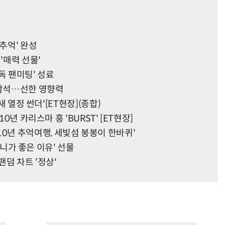
추억' 완성
'매력 선물'
독 팬미팅' 성료
 참석…선한 영향력
새 열정 썬더'[ET현장](종합)
0년 카리스마 흥 'BURST' [ET현장]
, '10년 추억여행, 세빛섬 봉봉이 한바퀴'
 '니가 좋은 이유' 선물
덤 차트 '정상'