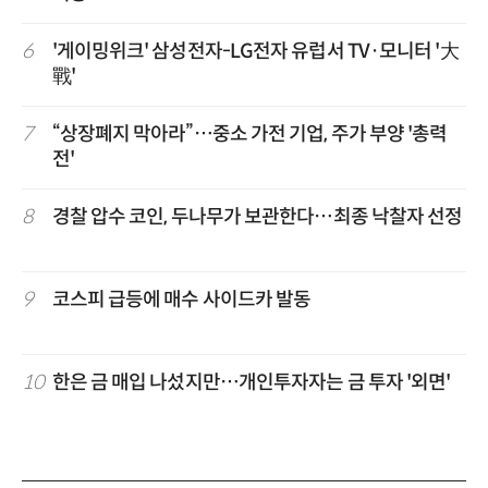
6
'게이밍위크' 삼성전자-LG전자 유럽서 TV·모니터 '大
戰'
7
“상장폐지 막아라”…중소 가전 기업, 주가 부양 '총력
전'
8
경찰 압수 코인, 두나무가 보관한다…최종 낙찰자 선정
9
코스피 급등에 매수 사이드카 발동
10
한은 금 매입 나섰지만…개인투자자는 금 투자 '외면'