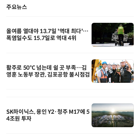
주요뉴스
올여름 열대야 13.7일 '역대 최다'…
폭염일수도 15.7일로 역대 4위
활주로 50℃ 넘는데 쉴 곳 부족…김
영훈 노동부 장관, 김포공항 불시점검
SK하이닉스, 용인 Y2·청주 M17에 5
4조원 투자