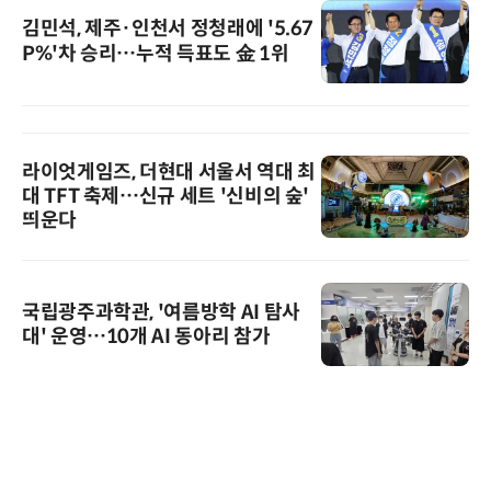
김민석, 제주·인천서 정청래에 '5.67
P%'차 승리…누적 득표도 金 1위
라이엇게임즈, 더현대 서울서 역대 최
대 TFT 축제…신규 세트 '신비의 숲'
띄운다
국립광주과학관, '여름방학 AI 탐사
대' 운영…10개 AI 동아리 참가