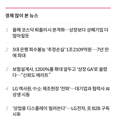
경제 많이 본 뉴스
1
올해 코스닥 퇴출러시 본격화…상장보다 상폐기업 더
많아질듯
2
5대 은행 회수불능 '추정손실' 1조2109억원 …7년 만
에 최대
3
보험설계사, 1200%룰 확대 앞두고 '상장 GA'로 쏠렸
다…“신뢰도 메리트”
4
LG 엑사원, 中企 제조현장 '전파'…대기업과 협력사 AI
상생 시동
5
'상업용 디스플레이 빌려쓴다' …LG전자, 美 B2B 구독
시동