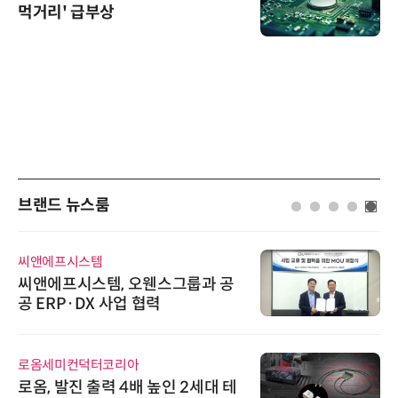
먹거리' 급부상
브랜드 뉴스룸
씨앤에프시스템
씨앤에프시스템, 오웬스그룹과 공
공 ERP·DX 사업 협력
로옴세미컨덕터코리아
로옴, 발진 출력 4배 높인 2세대 테