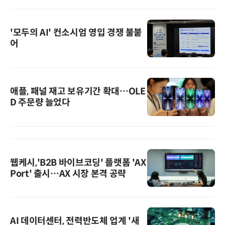
'모두의 AI' 컨소시엄 영입 경쟁 불붙
어
애플, 패널 재고 보유기간 확대…OLE
D 주문량 늘었다
웹케시,'B2B 바이브코딩' 플랫폼 'AX
Port' 출시…AX 시장 본격 공략
AI 데이터센터, 전력반도체 업계 '새