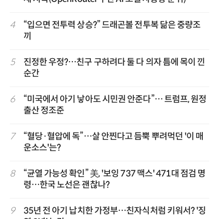
4
“입으면 전투력 상승?” 드래곤볼 전투복 닮은 중량조
끼
5
진정한 우정?…친구 구하려다 둘 다 의자 틈에 목이 낀
순간
6
“미국에서 아기 낳아도 시민권 안준다”… 트럼프, 원정
출산 정조준
7
“혈당·혈압에 독”…살 안찐다고 듬뿍 뿌려먹던 '이 매
운소스'는?
8
“균열 가능성 확인” 美, '보잉 737 맥스' 471대 점검 명
령…한국 노선은 괜찮나?
9
35년 전 아기 납치한 가정부…친자식처럼 키워서? '징