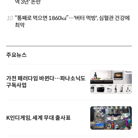
역 3년' 논란
10
“통째로 먹으면 1860㎉”…'버터 먹방', 심혈관 건강에
최악
주요뉴스
가전 패러다임 바뀐다…파나소닉도
구독사업
K인디게임, 세계 무대 출사표