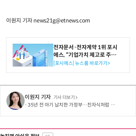
이원지 기자 news21g@etnews.com
전자문서·전자계약 1위 포시
에스, “기업가치 제고로 주주
환원 강화” 계획 공시
[포시에스] 뉴스룸 바로가기>
이원지 기자
기사 더보기
35년 전 아기 납치한 가정부…친자식처럼 키워서? '징역 3년' 논란