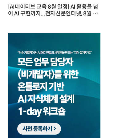
[AI네이티브 교육 8월 일정] AI 활용을 넘
어 AI 구현까지...전자신문인터넷, 8월 실
전 교육·워크숍 개최 발행일 : 2026-07-
23 10:46