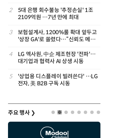
,
2
5대 은행 회수불능 '추정손실' 1조
7
“상장폐지
2109억원 …7년 만에 최대
주가 부양
3
보험설계사, 1200%룰 확대 앞두고
8
경찰 압수
'상장 GA'로 쏠렸다…“신뢰도 메리
다…최종
트”
4
LG 엑사원, 中企 제조현장 '전파'…
9
코스피 급
대기업과 협력사 AI 상생 시동
5
'상업용 디스플레이 빌려쓴다' …LG
10
한은 금
전자, 美 B2B 구독 시동
는 금 투자
주요 행사
❯