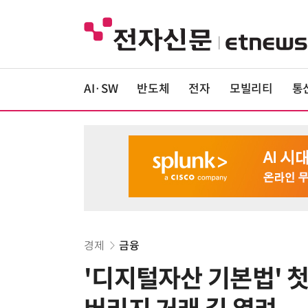
AI·SW
반도체
전자
모빌리티
통
경제
금융
'디지털자산 기본법' 