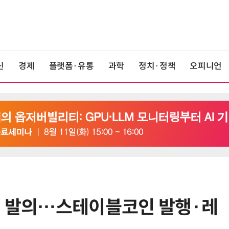
신
경제
플랫폼·유통
과학
정치·정책
오피니언
첫 발의…스테이블코인 발행·레
6
'게이밍위크' 삼성전자-LG전자 유
서 TV·모니터 '大戰'