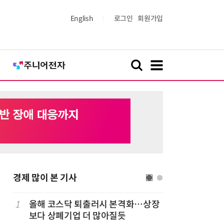
English
로그인
회원가입
경제 많이 본 기사
럽
1
올해 코스닥 퇴출러시 본격화…상장
6
'게이밍위
보다 상폐기업 더 많아질듯
서 TV·모