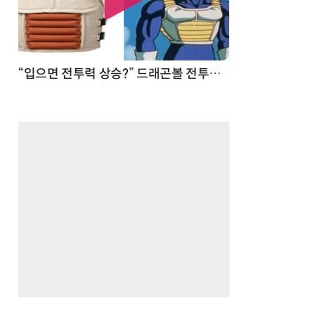
 순간
“입으면 전투력 상승?” 드래곤볼 전투복 닮은 중량조끼