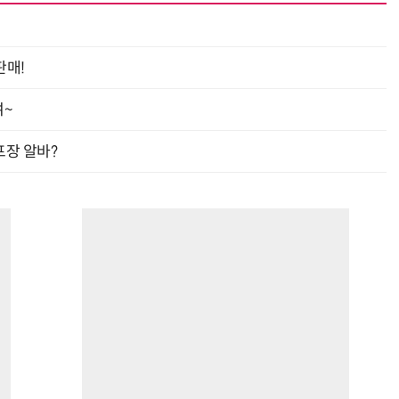
판매!
여~
프장 알바?