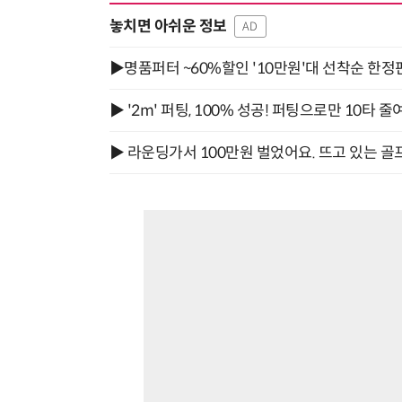
놓치면 아쉬운 정보
AD
▶명품퍼터 ~60%할인 '10만원'대 선착순 한정
▶ '2m' 퍼팅, 100% 성공! 퍼팅으로만 10타 줄
▶ 라운딩가서 100만원 벌었어요. 뜨고 있는 골