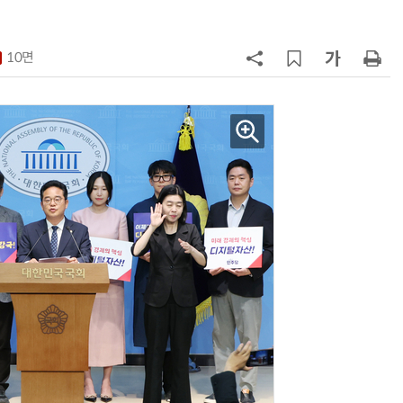
7
“상장폐지 막아라”…중소 가전 기업
주가 부양 '총력전'
10면
8
경찰 압수 코인, 두나무가 보관한
다…최종 낙찰자 선정
9
코스피 급등에 매수 사이드카 발동
10
한은 금 매입 나섰지만…개인투자자
는 금 투자 '외면'