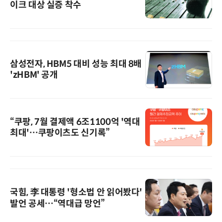
이크 대상 실증 착수
삼성전자, HBM5 대비 성능 최대 8배
'zHBM' 공개
“쿠팡, 7월 결제액 6조1100억 '역대
최대'…쿠팡이츠도 신기록”
국힘, 李 대통령 '형소법 안 읽어봤다'
발언 공세…“역대급 망언”