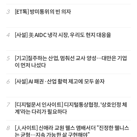
3
[ET톡] 방미통위의 빈 의자
4
[사설] 美 AIDC 냉각 시장, 우리도 현지 대응을
5
[기고]질주하는 산업, 멈춰선 교사 양성…대만은 기업
이 먼저 나섰다
6
[사설] AI 패권·산업 활력 제고에 모두 쏟자
7
[디지털문서 인사이트] 디지털통상협정, '상호인정 체
계'라는 다리가 필요하다
8
[人사이트] 신애라 교원 웰스 앰배서더 “진정한 웰니스
는 균형…지속 가능한 삶 구현해야”