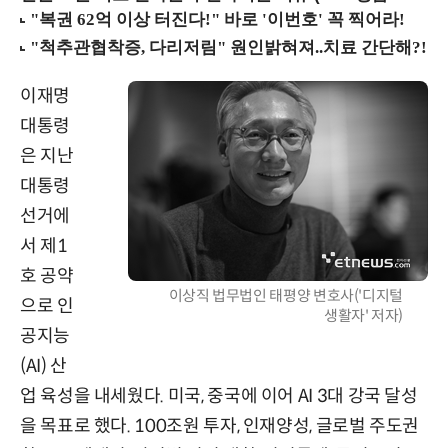
이재명
대통령
은 지난
대통령
선거에
서 제1
호 공약
이상직 법무법인 태평양 변호사('디지털
으로 인
생활자' 저자)
공지능
(AI) 산
업 육성을 내세웠다. 미국, 중국에 이어 AI 3대 강국 달성
을 목표로 했다. 100조원 투자, 인재양성, 글로벌 주도권