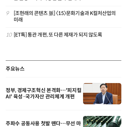
9
[조현래의 콘텐츠 脈] 〈15〉문화기술과 K컬처산업의
미래
10
[ET톡] 통관 개편, 또 다른 제재가 되지 않도록
주요뉴스
정부, 경제구조혁신 본격화…'피지컬
AI' 육성·국가자산 관리체계 개편
주파수 공동사용 첫발 뗀다…무선 마