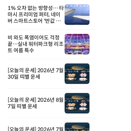
1% 오차 없는 방향성… 타
마시 프리미엄 퍼터, 네이
버 스마트스토어 '반값 할
인' 돌풍
비 와도 폭염이어도 걱정
끝…실내 워터파크형 리조
트 여름 특수
[오늘의 운세] 2026년 7월
30일 띠별 운세
[오늘의 운세] 2026년 8월
7일 띠별 운세
[오늘의 운세] 2026년 7월