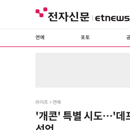
연예
포토
라이프 > 연예
'개콘' 특별 시도…'데
선언