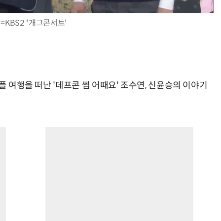
=KBS2 '개그콘서트'
플 여행을 떠난 '데프콘 썸 어때요' 조수연, 신윤승의 이야기