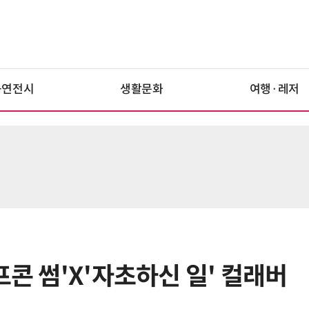
공연전시
생활문화
여행·레저
프콘 썸'X'자초하신 일' 컬래버