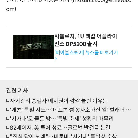
전자신문인터넷 이승훈 기자 (mozart1205@etnews.c
om)
시놀로지, 1U 백업 어플라이
언스 DP5200 출시
[에이블스토어] 뉴스룸 바로가기
>
관련 기사
자기관리 종결자 예지원이 깜짝 놀란 이유는
'개콘' 특별 시도…'데프콘 썸'X'자초하신 일' 컬래버 선언
'서가대'로 물든 밤…'특별 축제' 성황리 마무리
82메이저, 美 투어 성료…글로벌 발걸음 눈길
"진심 담아 노래"…비투비, '서가대' 특별상 수상