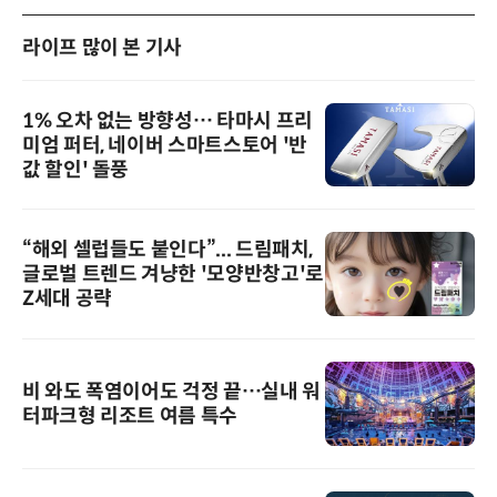
라이프 많이 본 기사
1% 오차 없는 방향성… 타마시 프리
미엄 퍼터, 네이버 스마트스토어 '반
값 할인' 돌풍
“해외 셀럽들도 붙인다”... 드림패치,
글로벌 트렌드 겨냥한 '모양반창고'로
Z세대 공략
비 와도 폭염이어도 걱정 끝…실내 워
터파크형 리조트 여름 특수