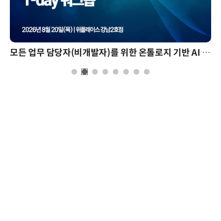
모든 업무 담당자(비개발자)를 위한 온톨로지 기반 AI 지식체계 설계 1-day 워크숍