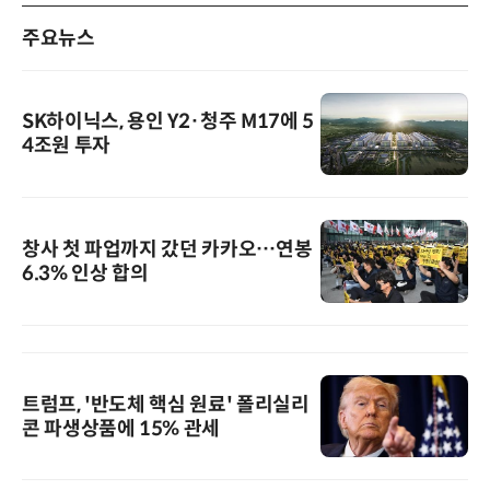
주요뉴스
SK하이닉스, 용인 Y2·청주 M17에 5
4조원 투자
창사 첫 파업까지 갔던 카카오…연봉
6.3% 인상 합의
트럼프, '반도체 핵심 원료' 폴리실리
콘 파생상품에 15% 관세