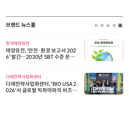
브랜드 뉴스룸
한국태양유전
태양유전, '안전·환경 보고서 202
6' 발간…2030년 SBT 수준 온실
가스 감축 추진
다래전략사업화센터
다래전략사업화센터, 'BIO USA 2
026'서 글로벌 빅파마와의 비즈니
스 미팅 지원…K-바이오 해외 진출
교두보 확보