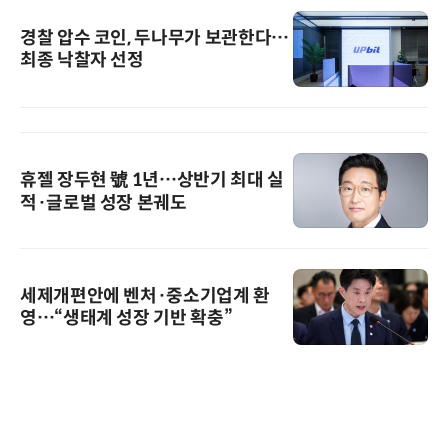
경찰 압수 코인, 두나무가 보관한다…
최종 낙찰자 선정
휴젤 장두현 號 1년…상반기 최대 실
적·글로벌 성장 본궤도
세제개편안에 벤처·중소기업계 환
영…“생태계 성장 기반 확충”