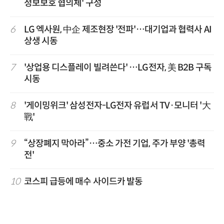
정보보호 협의체' 구성
6
LG 엑사원, 中企 제조현장 '전파'…대기업과 협력사 AI
상생 시동
7
'상업용 디스플레이 빌려쓴다' …LG전자, 美 B2B 구독
시동
8
'게이밍위크' 삼성전자-LG전자 유럽서 TV·모니터 '大
戰'
9
“상장폐지 막아라”…중소 가전 기업, 주가 부양 '총력
전'
10
코스피 급등에 매수 사이드카 발동