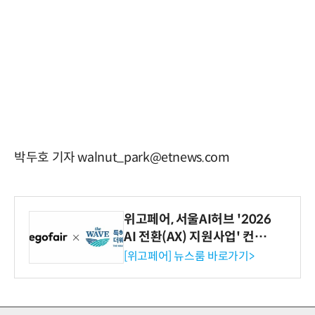
박두호 기자 walnut_park@etnews.com
위고페어, 서울AI허브 '2026
AI 전환(AX) 지원사업' 컨소
시엄 선정
[위고페어] 뉴스룸 바로가기>