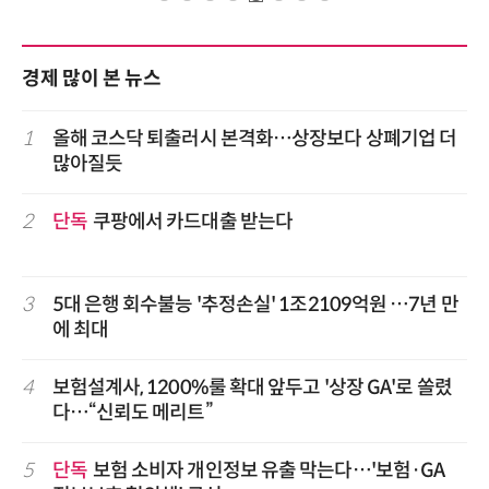
경제 많이 본 뉴스
1
올해 코스닥 퇴출러시 본격화…상장보다 상폐기업 더
많아질듯
2
단독
쿠팡에서 카드대출 받는다
3
5대 은행 회수불능 '추정손실' 1조2109억원 …7년 만
에 최대
4
보험설계사, 1200%룰 확대 앞두고 '상장 GA'로 쏠렸
다…“신뢰도 메리트”
5
단독
보험 소비자 개인정보 유출 막는다…'보험·GA