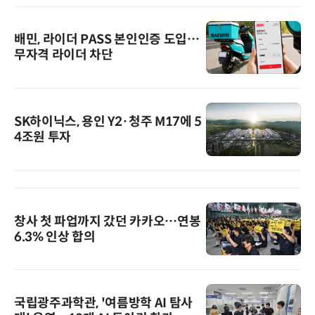
배민, 라이더 PASS 본인인증 도입…
무자격 라이더 차단
SK하이닉스, 용인 Y2·청주 M17에 5
4조원 투자
창사 첫 파업까지 갔던 카카오…연봉
6.3% 인상 합의
국립광주과학관, '여름방학 AI 탐사