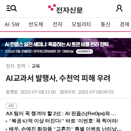
AI·SW
반도체
전자
모빌리티
통신
경제
정치·정책
교육
AI교과서 발행사, 수천억 피해 우려
발행일 : 2025-07-08 21:00
업데이트 : 2025-07-08 09:05
AX 팀이 꼭 챙겨야 할 2선 : AI 핀옵스(FinOps)와 토큰 거버넌스 (8/21 잠실역)