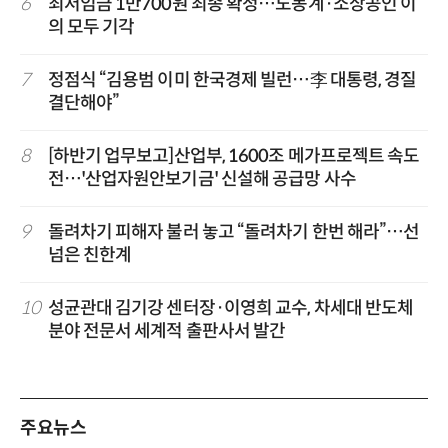
6
최저임금 1만700원 최종 확정…노동계·소상공인 이
의 모두 기각
7
정점식 “김용범 이미 한국경제 빌런…李 대통령, 경질
결단해야”
8
[하반기 업무보고]산업부, 1600조 메가프로젝트 속도
전…'산업자원안보기금' 신설해 공급망 사수
9
돌려차기 피해자 불러 놓고 “돌려차기 한번 해라”…선
넘은 친한계
10
성균관대 김기강 센터장·이영희 교수, 차세대 반도체
분야 전문서 세계적 출판사서 발간
주요뉴스