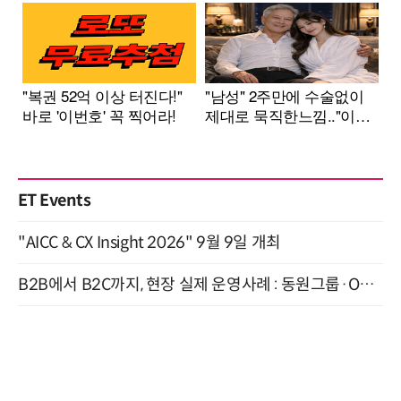
ET Events
"AICC & CX Insight 2026" 9월 9일 개최
B2B에서 B2C까지, 현장 실제 운영사례 : 동원그룹·OCI·다이닝브랜즈그룹·당근 (8/27)