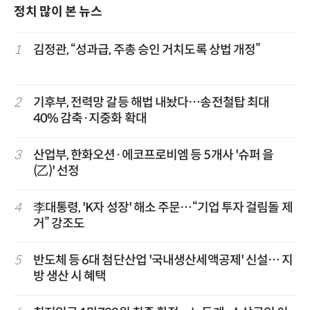
정치 많이 본 뉴스
1
김정관, “성과급, 주총 승인 거치도록 상법 개정”
2
기후부, 전력망 갈등 해법 내놨다…송전철탑 최대
40% 감축·지중화 확대
3
산업부, 한화오션·에코프로비엠 등 5개사 '슈퍼 을
(乙)' 선정
4
李대통령, 'K자 성장' 해소 주문…“기업 투자 걸림돌 제
거” 강조도
5
반도체 등 6대 첨단산업 '국내생산세액공제' 신설… 지
방 생산 시 혜택