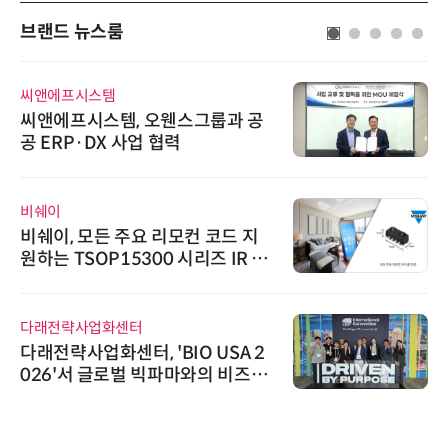
브랜드 뉴스룸
씨앤에프시스템
씨앤에프시스템, 오웬스그룹과 공
공 ERP·DX 사업 협력
비쉐이
비쉐이, 모든 주요 리모컨 코드 지
원하는 TSOP15300 시리즈 IR 수
신기 출시
다래전략사업화센터
다래전략사업화센터, 'BIO USA 2
026'서 글로벌 빅파마와의 비즈니
스 미팅 지원…K-바이오 해외 진출
교두보 확보