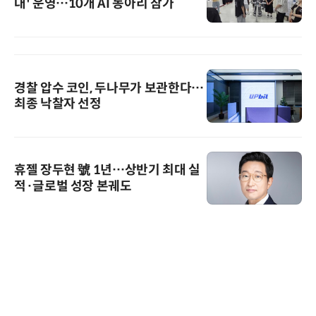
대' 운영…10개 AI 동아리 참가
경찰 압수 코인, 두나무가 보관한다…
최종 낙찰자 선정
휴젤 장두현 號 1년…상반기 최대 실
적·글로벌 성장 본궤도