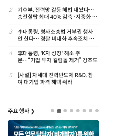
2
기후부, 전력망 갈등 해법 내놨다…
7
[2026 
송전철탑 최대 40% 감축·지중화 확
산'에 감
대
행 유도
3
李대통령, 형사소송법 거부권 행사
8
최저임금 
안 한다… 경찰 비대화 후속조치 점
동계·소상
검
4
李대통령, 'K자 성장' 해소 주
9
[하반기 
문…“기업 투자 걸림돌 제거” 강조도
메가프로
보기금' 
5
[사설] 차세대 전력반도체 R&D, 참
10
李대통령, 
여 대기업 파격 혜택 줘라
한 바퀴…
검
주요 행사
❯