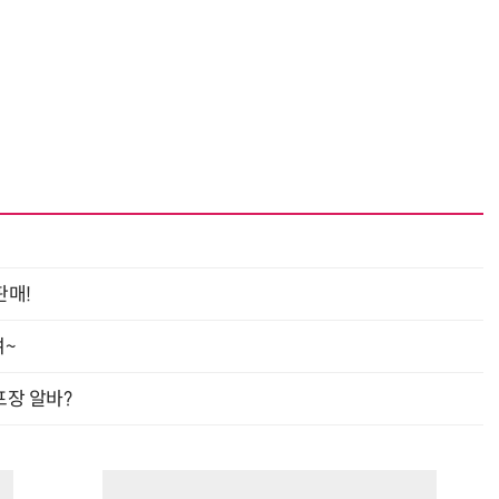
판매!
여~
프장 알바?