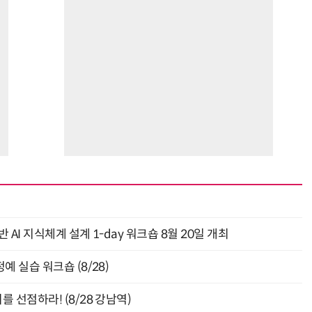
거미줄 쏘고 자동 회수까지…현실판 스파이더맨 웹 슈터
70년 만에 돌아온 시베리아호랑이…카자흐스탄 야생에 풀렸다
AI 지식체계 설계 1-day 워크숍 8월 20일 개최
 실습 워크숍 (8/28)
 선점하라! (8/28 강남역)