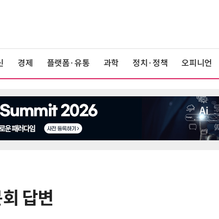
신
경제
플랫폼·유통
과학
정치·정책
오피니언
문회 답변
6
산업부, 한화오션·에코프로비엠 등
5개사 '슈퍼 을(乙)' 선정