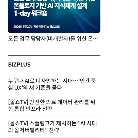
모든 업무 담당자(비개발자)를 위한 온톨로지 기반 AI 지식체계 설계 1-day 워크숍
BIZPLUS
누구나 AI로 디자인하는 시대…'인간 중
심 UX'의 새 기준을 묻다
[올쇼TV] 안전한 의료 데이터 관리를 위
한 통합 인프라 전략
[올쇼TV] 스플렁크가 제시하는 "AI 시대
의 옵저버빌리티" 전략