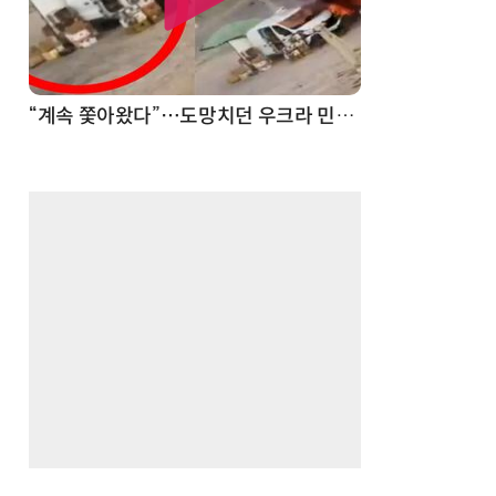
“계속 쫓아왔다”…도망치던 우크라 민간인 공격한 러 자폭 드론