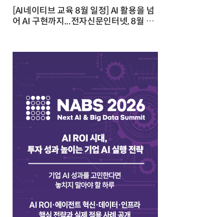
[AI네이티브 교육 8월 일정] AI 활용을 넘
어 AI 구현까지...전자신문인터넷, 8월 실
전 교육·워크숍 개최 발행일 : 2026-07-
23 10:46