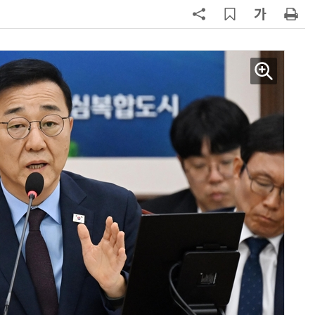
7
[2026 세제 개편안] 기업 '국내생
산'에 감세…세제로 산업·자금 지방
행 유도
8
최저임금 1만700원 최종 확정…노
동계·소상공인 이의 모두 기각
9
[하반기 업무보고]산업부, 1600조
메가프로젝트 속도전…'산업자원안
보기금' 신설해 공급망 사수
10
李대통령, '1390조 협력' 안고 지구
한 바퀴…귀국 직후 부동산·증시 점
검