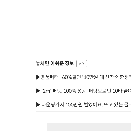
놓치면 아쉬운 정보
AD
▶명품퍼터 ~60%할인 '10만원'대 선착순 한정
▶ '2m' 퍼팅, 100% 성공! 퍼팅으로만 10타 줄
▶ 라운딩가서 100만원 벌었어요. 뜨고 있는 골