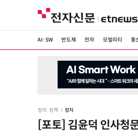
AI·SW
반도체
전자
모빌리티
통
정치·정책
정치
[포토] 김윤덕 인사청