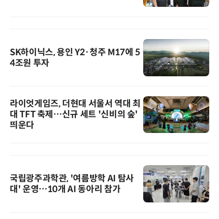
SK하이닉스, 용인 Y2·청주 M17에 5
4조원 투자
라이엇게임즈, 더현대 서울서 역대 최
대 TFT 축제…신규 세트 '신비의 숲'
띄운다
국립광주과학관, '여름방학 AI 탐사
대' 운영…10개 AI 동아리 참가