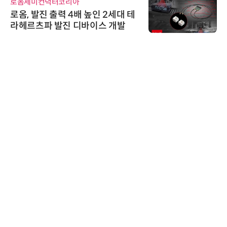
로옴세미컨덕터코리아
로옴, 발진 출력 4배 높인 2세대 테
라헤르츠파 발진 디바이스 개발