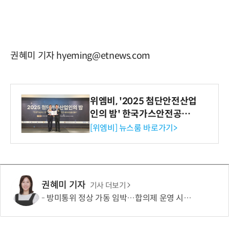
권혜미 기자 hyeming@etnews.com
위엠비, '2025 첨단안전산업
인의 밤' 한국가스안전공사
사장상 수상
[위엠비] 뉴스룸 바로가기>
권혜미 기자
기사 더보기
방미통위 정상 가동 임박…합의제 운영 시험대