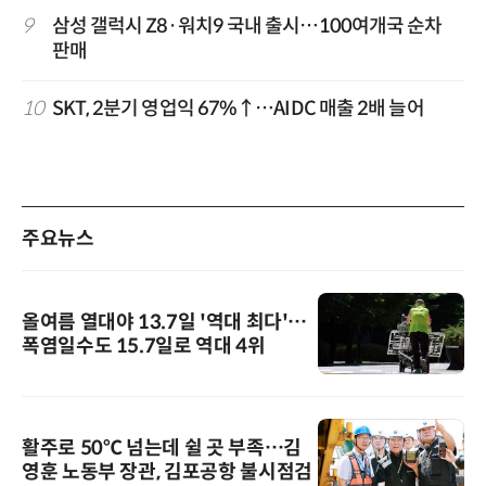
9
삼성 갤럭시 Z8·워치9 국내 출시…100여개국 순차
판매
10
SKT, 2분기 영업익 67%↑…AIDC 매출 2배 늘어
주요뉴스
올여름 열대야 13.7일 '역대 최다'…
폭염일수도 15.7일로 역대 4위
활주로 50℃ 넘는데 쉴 곳 부족…김
영훈 노동부 장관, 김포공항 불시점검