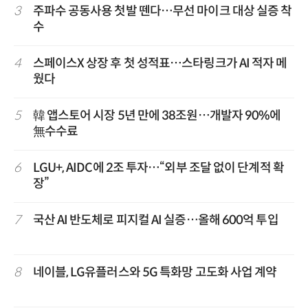
3
주파수 공동사용 첫발 뗀다…무선 마이크 대상 실증 착
수
4
스페이스X 상장 후 첫 성적표…스타링크가 AI 적자 메
웠다
5
韓 앱스토어 시장 5년 만에 38조원…개발자 90%에
無수수료
6
LGU+, AIDC에 2조 투자…“외부 조달 없이 단계적 확
장”
7
국산 AI 반도체로 피지컬 AI 실증…올해 600억 투입
8
네이블, LG유플러스와 5G 특화망 고도화 사업 계약