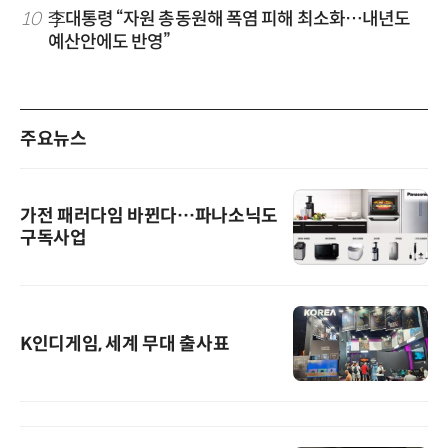
10
李대통령 “자원 총동원해 폭염 피해 최소화…내년도
예산안에도 반영”
주요뉴스
가전 패러다임 바뀐다…파나소닉도
구독사업
K인디게임, 세계 무대 출사표