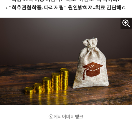
ⓒ게티이미지뱅크