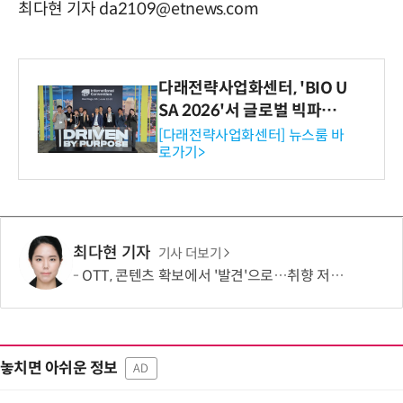
최다현 기자 da2109@etnews.com
다래전략사업화센터, 'BIO U
SA 2026'서 글로벌 빅파마
와의 비즈니스 미팅 지원…K
[다래전략사업화센터] 뉴스룸 바
로가기>
-바이오 해외 진출 교두보 확
보
최다현 기자
기사 더보기
OTT, 콘텐츠 확보에서 '발견'으로…취향 저격이 이탈 막는다
놓치면 아쉬운 정보
AD