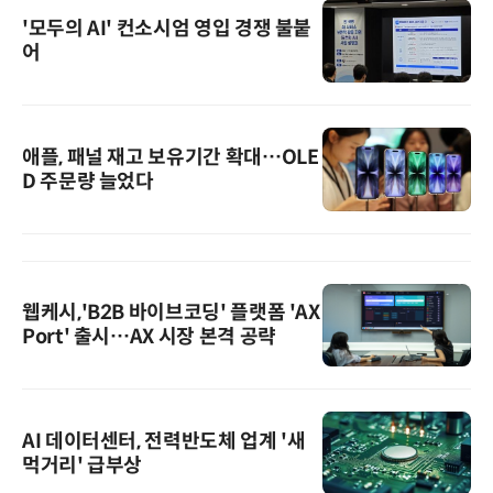
'모두의 AI' 컨소시엄 영입 경쟁 불붙
어
애플, 패널 재고 보유기간 확대…OLE
D 주문량 늘었다
웹케시,'B2B 바이브코딩' 플랫폼 'AX
Port' 출시…AX 시장 본격 공략
AI 데이터센터, 전력반도체 업계 '새
먹거리' 급부상