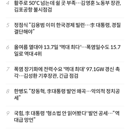
4
활주로 50℃ 넘는데 쉴 곳 부족…김영훈 노동부 장관,
김포공항 불시점검
5
정점식 “김용범 이미 한국경제 빌런…李 대통령, 경질
결단해야”
6
올여름 열대야 13.7일 '역대 최다'…폭염일수도 15.7
일로 역대 4위
7
폭염 장기화에 전력수요 '역대 최대' 97.1GW 경신 촉
각…김성환 기후장관, 긴급 점검
8
한병도 “장동혁, 李대통령 발언 왜곡…악의적 정치공
세”
9
국힘, 李 대통령 '형소법 안 읽어봤다' 발언 공세…“역
대급 망언”