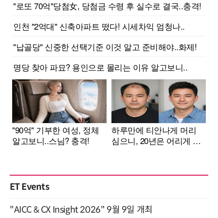
ET Events
"AICC & CX Insight 2026" 9월 9일 개최