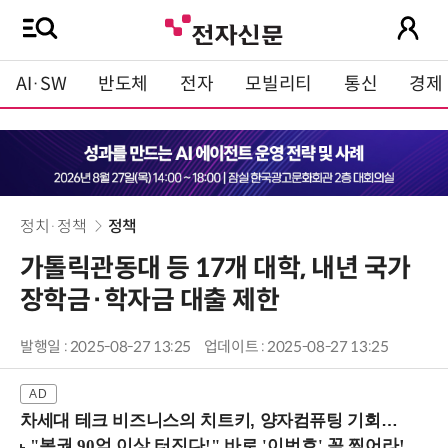
AI·SW
반도체
전자
모빌리티
통신
경제
정치·정책
정책
가톨릭관동대 등 17개 대학, 내년 국가
장학금·학자금 대출 제한
발행일 : 2025-08-27 13:25
업데이트 : 2025-08-27 13:25
차세대 테크 비즈니스의 치트키, 양자컴퓨팅 기회를 선점하라! (8/28 강남역)