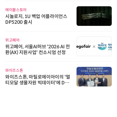
에이블스토어
시놀로지, 1U 백업 어플라이언스
DP5200 출시
위고페어
위고페어, 서울AI허브 '2026 AI 전
환(AX) 지원사업' 컨소시엄 선정
와이즈스톤
와이즈스톤, 마틸로에이아이의 '멀
티모달 생물자원 빅데이터'에 DQ
인증 최고 등급 수여