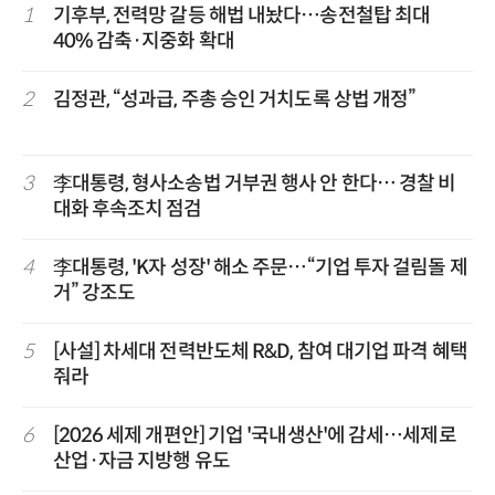
1
기후부, 전력망 갈등 해법 내놨다…송전철탑 최대
40% 감축·지중화 확대
2
김정관, “성과급, 주총 승인 거치도록 상법 개정”
3
李대통령, 형사소송법 거부권 행사 안 한다… 경찰 비
대화 후속조치 점검
4
李대통령, 'K자 성장' 해소 주문…“기업 투자 걸림돌 제
거” 강조도
5
[사설] 차세대 전력반도체 R&D, 참여 대기업 파격 혜택
줘라
6
[2026 세제 개편안] 기업 '국내생산'에 감세…세제로
산업·자금 지방행 유도