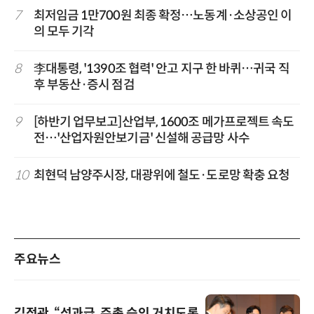
7
최저임금 1만700원 최종 확정…노동계·소상공인 이
의 모두 기각
8
李대통령, '1390조 협력' 안고 지구 한 바퀴…귀국 직
후 부동산·증시 점검
9
[하반기 업무보고]산업부, 1600조 메가프로젝트 속도
전…'산업자원안보기금' 신설해 공급망 사수
10
최현덕 남양주시장, 대광위에 철도·도로망 확충 요청
주요뉴스
김정관, “성과급, 주총 승인 거치도록