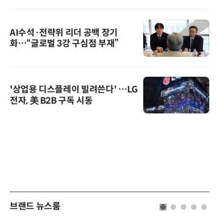
AI수석·전략위 리더 공백 장기
화…“글로벌 3강 구심점 부재”
'상업용 디스플레이 빌려쓴다' …LG
전자, 美 B2B 구독 시동
브랜드 뉴스룸