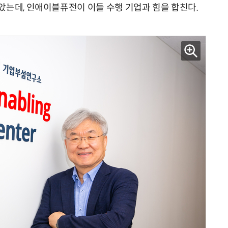
았는데, 인애이블퓨전이 이들 수행 기업과 힘을 합친다.