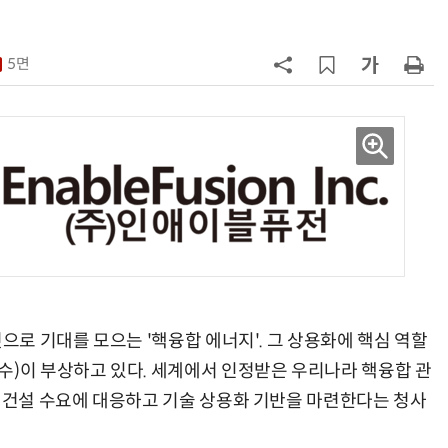
“내년 2기로 이어집니다”
7
KIST, 기존 반도체 공정으로 전기·
빛 신호 한 번에 읽는 '광반도체 BCI
5면
칩' 구현
8
“망막 찍자 심혈관 고위험 판정”…
부, 첨단 의료 AI 임상 확산 지원
9
[르포]아이들이 직접 첨단 전자현미
경 다루며 과학원리 체득...과학체험
제공 '주니어닥터' 현장
10
다누리, 스페이스X 팰컨9 달 충돌 전
후 포착
것으로 기대를 모으는 '핵융합 에너지'. 그 상용화에 핵심 역할
수)이 부상하고 있다. 세계에서 인정받은 우리나라 핵융합 관
로 건설 수요에 대응하고 기술 상용화 기반을 마련한다는 청사