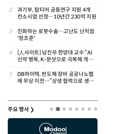
“내년 2
2
과기부, 탑티어 공동연구 지원 4개
7
KIST,
컨소시엄 선정…10년간 230억 지원
빛 신호 한
칩' 구현
정
3
진화하는 로봇수술…고난도 난치암
8
“망막 찍
'정조준'
부, 첨단 
4
[人사이트] 남진우 한양대 교수 “AI
9
[르포]아
신약 병목, K-문샷으로 극복해 개발
경 다루며
속도 10배 향상”
제공 '주
5
DB하이텍, 반도체 장비 공공나노팹
10
다누리, 
에 무상 이전…“상생 협력으로 생태
후 포착
계 고도화”
주요 행사
❯