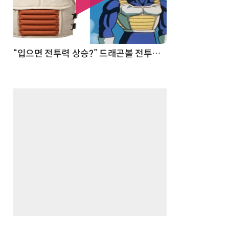
 순간
“입으면 전투력 상승?” 드래곤볼 전투복 닮은 중량조끼