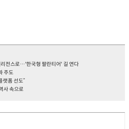
리전스로…'한국형 팔란티어' 길 연다
화 주도
플랫폼 선도”
 역사 속으로