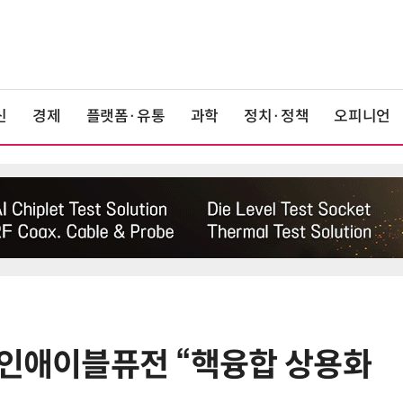
신
경제
플랫폼·유통
과학
정치·정책
오피니언
]인애이블퓨전 “핵융합 상용화
6
[K-과학인재 고등학생 캠프] 반도체
·바이오 실험에 더위도 잊었다…