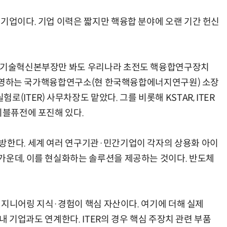
생기업이다. 기업 이력은 짧지만 핵융합 분야에 오랜 기간 헌신
AI Native Enterprise를 지원하는 AI Ready Data 플랫폼 활용 전략
AI 시대의 옵저버빌리티: GPU·LLM 모니터링부터 AI 기반 장애 대응까지
과학기술혁신본부장만 봐도 우리나라 초전도 핵융합연구장치
R를 운영하는 국가핵융합연구소(현 한국핵융합에너지연구원) 소장
(ITER) 사무차장도 맡았다. 그를 비롯해 KSTAR, ITER
이블퓨전에 포진해 있다.
방한다. 세계 여러 연구기관·민간기업이 각자의 상용화 아이
가운데, 이를 현실화하는 솔루션을 제공하는 것이다. 반도체
의 엔지니어링 지식·경험이 핵심 자산이다. 여기에 더해 실제
국내 기업과도 연계한다. ITER의 경우 핵심 주장치 관련 부품