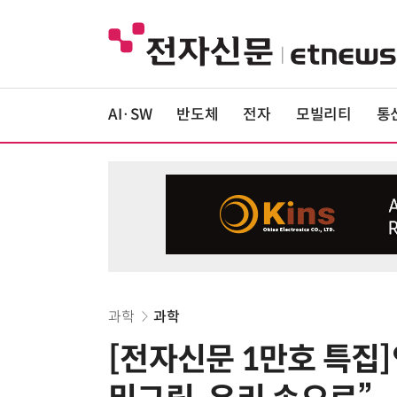
AI·SW
반도체
전자
모빌리티
통
과학
과학
[전자신문 1만호 특집