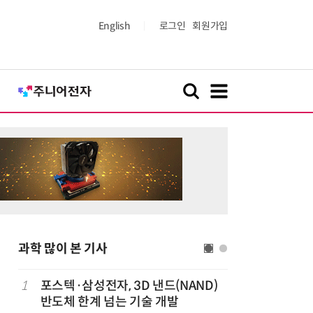
English
로그인
회원가입
과학 많이 본 기사
1
포스텍·삼성전자, 3D 낸드(NAND)
6
[K-과학
반도체 한계 넘는 기술 개발
·바이오 