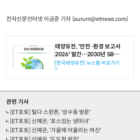
전자신문인터넷 이금준 기자 (aurum@etnews.com)
태양유전, '안전·환경 보고서
2026' 발간…2030년 SBT
수준 온실가스 감축 추진
[한국태양유전] 뉴스룸 바로가기
>
관련 기사
[ET포토] 틸다 스윈튼, '성수동 방문'
[ET포토] 신예은, '포스있는 냉미녀'
[ET포토] 신예은, '가을에 어울리는 여신'
[ET포토] 신예은, '도도한 워킹'