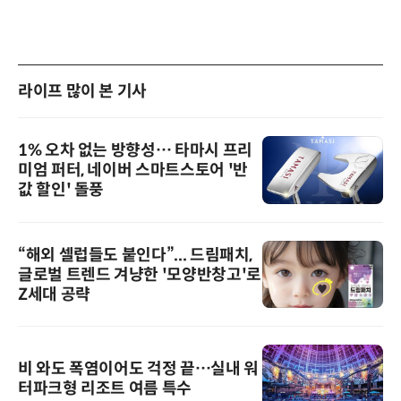
라이프 많이 본 기사
1% 오차 없는 방향성… 타마시 프리
미엄 퍼터, 네이버 스마트스토어 '반
값 할인' 돌풍
“해외 셀럽들도 붙인다”... 드림패치,
글로벌 트렌드 겨냥한 '모양반창고'로
Z세대 공략
비 와도 폭염이어도 걱정 끝…실내 워
터파크형 리조트 여름 특수