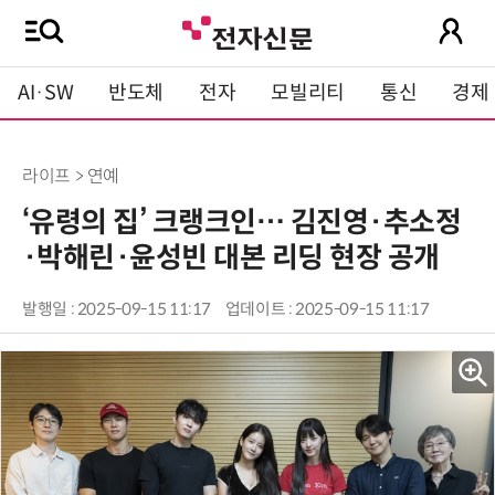
AI·SW
반도체
전자
모빌리티
통신
경제
라이프 > 연예
‘유령의 집’ 크랭크인… 김진영·추소정
·박해린·윤성빈 대본 리딩 현장 공개
발행일 : 2025-09-15 11:17
업데이트 : 2025-09-15 11:17