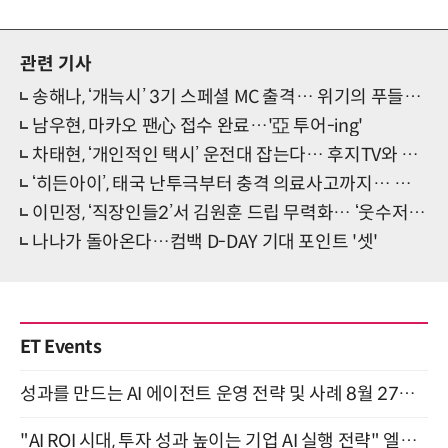
관련 기사
송해나, ‘개늑시’ 3기 스페셜 MC 출격… 위기의 푸들과 만난다
남우현, 마카오 팬心 접수 완료…'亞 투어-ing'
차태현, ‘개인적인 택시’ 운전대 잡는다… 후지TV와 글로벌 제작
‘히든아이’, 태국 난투극부터 충격 의료사고까지… 사건의 전말 공개
이민정, ‘직장인들2’서 김원훈 드립 무력화… ‘웃수저’ 본능 폭발
나나가 돌아온다…컴백 D-DAY 기대 포인트 '셋'
ET Events
성과를 만드는 AI 에이전트 운영 전략 및 사례 8월 27일 개최
"AI ROI 시대, 투자 성과 높이는 기업 AI 실행 전략" 엘타워 6층 (9월 18일)