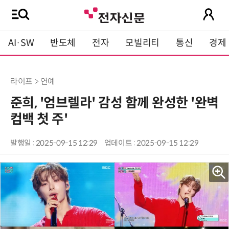
AI·SW
반도체
전자
모빌리티
통신
경제
라이프 > 연예
준희, '엄브렐라' 감성 함께 완성한 '완벽
컴백 첫 주'
발행일 : 2025-09-15 12:29
업데이트 : 2025-09-15 12:29