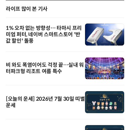
라이프 많이 본 기사
1% 오차 없는 방향성… 타마시 프리
미엄 퍼터, 네이버 스마트스토어 '반
값 할인' 돌풍
비 와도 폭염이어도 걱정 끝…실내 워
터파크형 리조트 여름 특수
[오늘의 운세] 2026년 7월 30일 띠별
운세