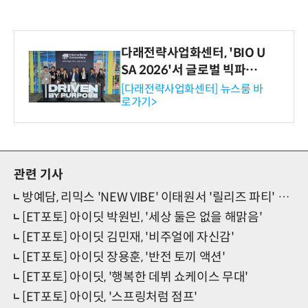
다래전략사업화센터, 'BIO U
SA 2026'서 글로벌 빅파마
와의 비즈니스 미팅 지원…K
[다래전략사업화센터] 뉴스룸 바
로가기>
-바이오 해외 진출 교두보 확
보
관련 기사
방예담, 리믹스 'NEW VIBE' 이태원서 '릴리즈 파티' 개최
[ET포토] 아이딧 박원빈, '세상 둘은 없을 해맑음'
[ET포토] 아이딧 김민재, '비주얼에 자신감'
[ET포토] 아이딧 장용훈, '반전 토끼 액션'
[ET포토] 아이딧, '행복한 데뷔 쇼케이스 무대'
[ET포토] 아이딧, '스프링처럼 점프'