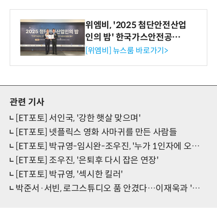
위엠비, '2025 첨단안전산업
인의 밤' 한국가스안전공사
사장상 수상
[위엠비] 뉴스룸 바로가기>
관련 기사
[ET포토] 서인국, '강한 햇살 맞으며'
[ET포토] 넷플릭스 영화 사마귀를 만든 사람들
[ET포토] 박규영-임시완-조우진, '누가 1인자에 오를까'
[ET포토] 조우진, '은퇴후 다시 잡은 연장'
[ET포토] 박규영, '섹시한 킬러'
박준서·서빈, 로그스튜디오 품 안겼다…이재욱과 '한솥밥'