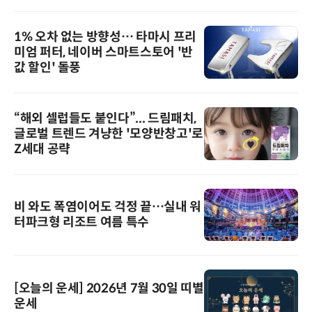
1% 오차 없는 방향성… 타마시 프리
미엄 퍼터, 네이버 스마트스토어 '반
값 할인' 돌풍
“해외 셀럽들도 붙인다”... 드림패치,
글로벌 트렌드 겨냥한 '모양반창고'로
Z세대 공략
비 와도 폭염이어도 걱정 끝…실내 워
터파크형 리조트 여름 특수
[오늘의 운세] 2026년 7월 30일 띠별
운세