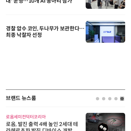
대' 운영…10개 AI 동아리 참가
경찰 압수 코인, 두나무가 보관한다…
최종 낙찰자 선정
브랜드 뉴스룸
로옴세미컨덕터코리아
로옴, 발진 출력 4배 높인 2세대 테
라헤르츠파 발진 디바이스 개발