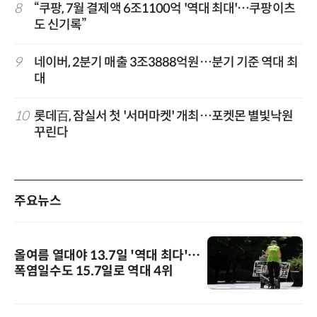
8
“쿠팡, 7월 결제액 6조1100억 '역대 최대'…쿠팡이츠
도 신기록”
9
네이버, 2분기 매출 3조3888억원…분기 기준 역대 최
대
10
롯데百, 잠실서 첫 '서머마켓' 개최…포켓몬 별빛낙원
꾸린다
주요뉴스
올여름 열대야 13.7일 '역대 최다'…
폭염일수도 15.7일로 역대 4위