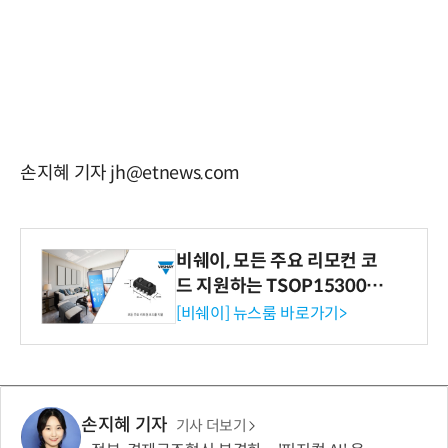
손지혜 기자 jh@etnews.com
비쉐이, 모든 주요 리모컨 코
드 지원하는 TSOP15300 시
리즈 IR 수신기 출시
[비쉐이] 뉴스룸 바로가기>
손지혜 기자
기사 더보기