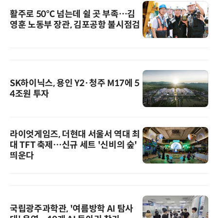
활주로 50℃ 넘는데 쉴 곳 부족…김
영훈 노동부 장관, 김포공항 불시점검
SK하이닉스, 용인 Y2·청주 M17에 5
4조원 투자
라이엇게임즈, 더현대 서울서 역대 최
대 TFT 축제…신규 세트 '신비의 숲'
띄운다
국립광주과학관, '여름방학 AI 탐사