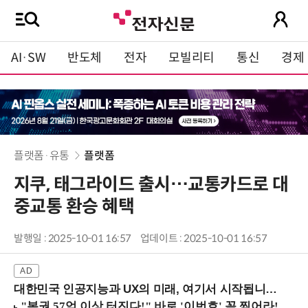
AI·SW
반도체
전자
모빌리티
통신
경제
플랫폼·유통
플랫폼
지쿠, 태그라이드 출시…교통카드로 대
중교통 환승 혜택
발행일 : 2025-10-01 16:57
업데이트 : 2025-10-01 16:57
대한민국 인공지능과 UX의 미래, 여기서 시작됩니다! (9/2 강남역)