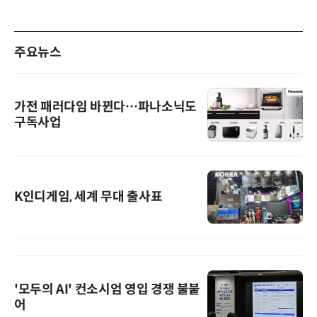
주요뉴스
가전 패러다임 바뀐다…파나소닉도
구독사업
K인디게임, 세계 무대 출사표
'모두의 AI' 컨소시엄 영입 경쟁 불붙
어