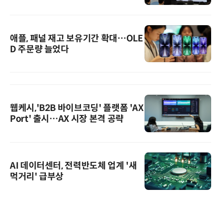
애플, 패널 재고 보유기간 확대…OLE
D 주문량 늘었다
웹케시,'B2B 바이브코딩' 플랫폼 'AX
Port' 출시…AX 시장 본격 공략
AI 데이터센터, 전력반도체 업계 '새
먹거리' 급부상