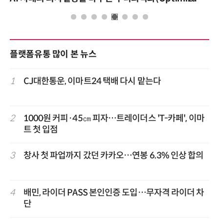
플랫폼유통 많이 본 뉴스
1
CJ대한통운, 이마트24 택배 다시 맡는다
2
1000원 커피·45㎝ 피자…트레이더스 'T-카페', 이마
트 첫 입점
3
창사 첫 파업까지 갔던 카카오…연봉 6.3% 인상 합의
4
배민, 라이더 PASS 본인인증 도입…무자격 라이더 차
단