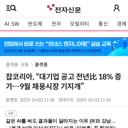
AI·SW
반도체
전자
모빌리티
통신
경제
플랫폼·유통
플랫폼
잡코리아, “대기업 공고 전년比 18% 증
가…9월 채용시장 기지개”
발행일 : 2025-10-03 11:56
업데이트 : 2025-10-03 11:56
같은 AI를 써도 결과물이 달라지는 이유 (9/15 강남역)