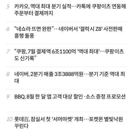
5
카카오, 역대 최대 분기 실적…카톡에 쿠팡이츠 연동해
주문부터 결제까지
6
“네쇼라 뜨면 완판”…네이버서 '갤럭시 Z8' 사전판매
흥행 돌풍
7
“쿠팡, 7월 결제액 6조1100억 '역대 최대'…쿠팡이츠
도 신기록”
8
네이버, 2분기 매출 3조3888억원…분기 기준 역대 최
대
9
BBQ, 8월 한 달 앱 고객 대상 할인·소스 증정 프로모션
10
롯데百, 잠실서 첫 '서머마켓' 개최…포켓몬 별빛낙원
꾸린다