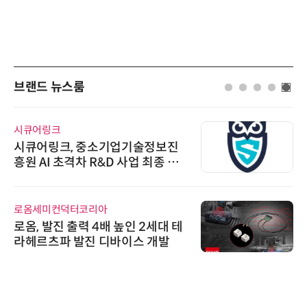
브랜드 뉴스룸
시큐어링크
시큐어링크, 중소기업기술정보진
흥원 AI 초격차 R&D 사업 최종 선
정
로옴세미컨덕터코리아
로옴, 발진 출력 4배 높인 2세대 테
라헤르츠파 발진 디바이스 개발