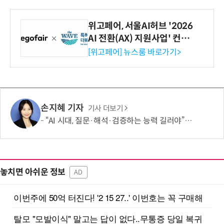
위고페어, 서울AI허브 '2026
AI 전환(AX) 지원사업' 컨소
시엄 선정
[위고페어] 뉴스룸 바로가기>
손지혜 기자
기사 더보기
“AI 시대, 질문·해석·검증하는 능력 길러야”…현장 교사 5명의 제언
놓치면 아쉬운 정보
AD