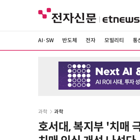
AI·SW
반도체
전자
모빌리티
통
과학
과학
호서대, 복지부 '치매