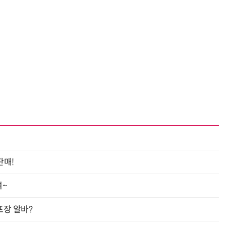
거미줄 쏘고 자동 회수까지…현실판 스파이더맨 웹 슈터
70년 만에 돌아온 시베리아호랑이…카자흐스탄 야생에 풀렸다
판매!
여~
프장 알바?