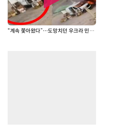
“계속 쫓아왔다”…도망치던 우크라 민간인 공격한 러 자폭 드론