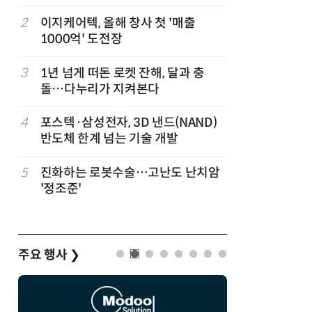
“내년 2
정
2
이지케어텍, 올해 창사 첫 '매출
7
“망막 찍
1000억' 도전장
부, 첨단 
3
1년 넘게 떠돈 로켓 잔해, 달과 충
8
DB하이텍
돌…다누리가 지켜본다
에 무상 
계 고도화
4
포스텍·삼성전자, 3D 낸드(NAND)
9
KIST,
반도체 한계 넘는 기술 개발
빛 신호 한
칩' 구현
5
진화하는 로봇수술…고난도 난치암
10
[르포]아
'정조준'
경 다루며
제공 '주
주요 행사
❯