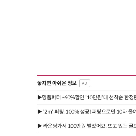
놓치면 아쉬운 정보
AD
▶명품퍼터 ~60%할인 '10만원'대 선착순 한정
▶ '2m' 퍼팅, 100% 성공! 퍼팅으로만 10타 줄
▶ 라운딩가서 100만원 벌었어요. 뜨고 있는 골