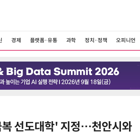
신
경제
플랫폼·유통
과학
정치·정책
오피니언
 극복 선도대학' 지정…천안시와
6
[K-과학인재 고등학생 캠프] 반도체
·바이오 실험에 더위도 잊었다…