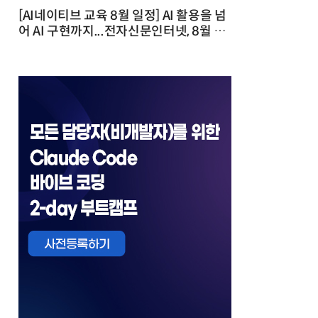
[AI네이티브 교육 8월 일정] AI 활용을 넘
어 AI 구현까지...전자신문인터넷, 8월 실
전 교육·워크숍 개최 발행일 : 2026-07-
23 10:46