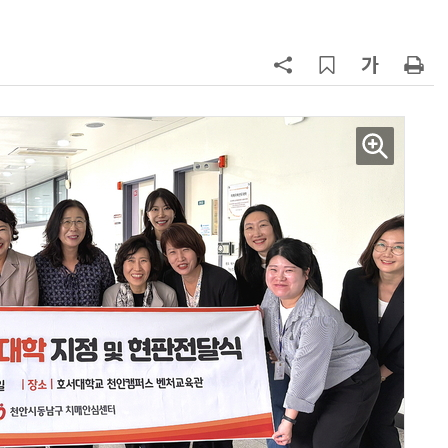
“내년 2기로 이어집니다”
7
“망막 찍자 심혈관 고위험 판정”…
부, 첨단 의료 AI 임상 확산 지원
8
DB하이텍, 반도체 장비 공공나노팹
에 무상 이전…“상생 협력으로 생태
계 고도화”
9
KIST, 기존 반도체 공정으로 전기·
빛 신호 한 번에 읽는 '광반도체 BCI
칩' 구현
10
[르포]아이들이 직접 첨단 전자현미
경 다루며 과학원리 체득...과학체험
제공 '주니어닥터' 현장