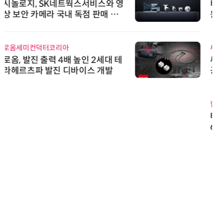
비쉐이, 모든 주요 리모컨 코드 지
원하는 TSOP15300 시리즈 IR 수
신기 출시
씨앤에프시스템
씨앤에프시스템, 오웬스그룹과 공
공 ERP·DX 사업 협력
한국태양유전
태양유전, '안전·환경 보고서 202
6' 발간…2030년 SBT 수준 온실
가스 감축 추진