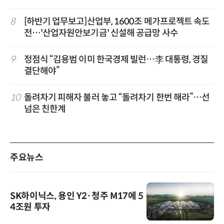
8
[하반기 업무보고]산업부, 1600조 메가프로젝트 속도
전…'산업자원안보기금' 신설해 공급망 사수
9
정점식 “김용범 이미 한국경제 빌런…李 대통령, 경질
결단해야”
10
돌려차기 피해자 불러 놓고 “돌려차기 한번 해라”…선
넘은 친한계
주요뉴스
SK하이닉스, 용인 Y2·청주 M17에 5
4조원 투자