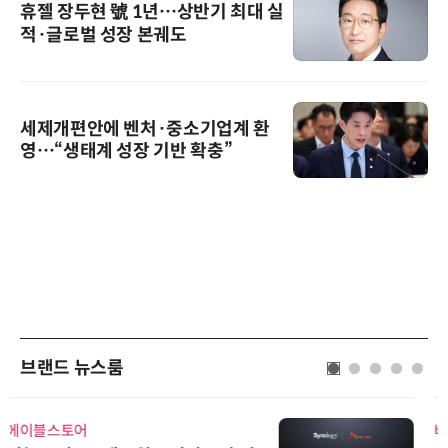
휴젤 장두현 號 1년…상반기 최대 실
적·글로벌 성장 본궤도
세제개편안에 벤처·중소기업계 환
영…“생태계 성장 기반 확충”
브랜드 뉴스룸
비쉐이