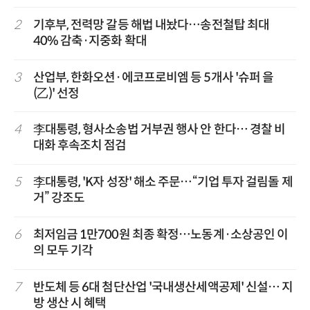
2
기후부, 전력망 갈등 해법 내놨다…송전철탑 최대
40% 감축·지중화 확대
3
산업부, 한화오션·에코프로비엠 등 5개사 '슈퍼 을
(乙)' 선정
4
李대통령, 형사소송법 거부권 행사 안 한다… 경찰 비
대화 후속조치 점검
5
李대통령, 'K자 성장' 해소 주문…“기업 투자 걸림돌 제
거” 강조도
6
최저임금 1만700원 최종 확정…노동계·소상공인 이
의 모두 기각
7
반도체 등 6대 첨단산업 '국내생산세액공제' 신설… 지
방 생산 시 혜택