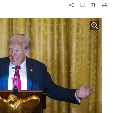
7
“韓, 향후 5년 메모리 최강국 유지…
엔비디아, HBM 독주 흔들”
8
日서 벤틀리 몰다 사고낸 유명 한국
인 인플루언서 체포… 7대 연쇄추돌
후 도망가
9
진정한 우정?…친구 구하려다 둘 다
의자 틈에 목이 낀 순간
10
“설마, 삼전닉스가 하루새 반토막날
까”…월가에 판돈 몰린다는데