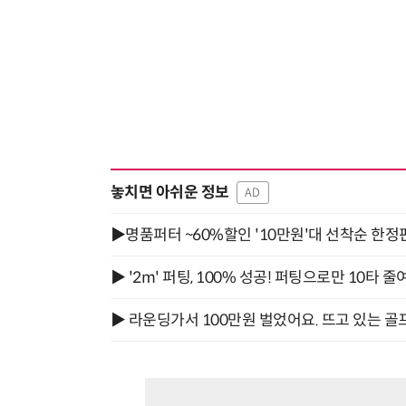
놓치면 아쉬운 정보
AD
▶명품퍼터 ~60%할인 '10만원'대 선착순 한정
▶ '2m' 퍼팅, 100% 성공! 퍼팅으로만 10타 줄
▶ 라운딩가서 100만원 벌었어요. 뜨고 있는 골