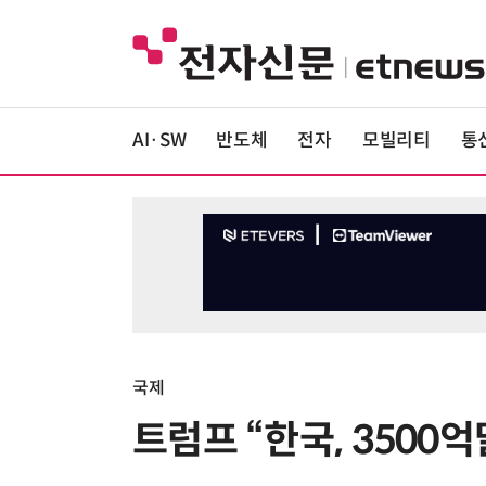
AI·SW
반도체
전자
모빌리티
통
국제
트럼프 “한국, 3500