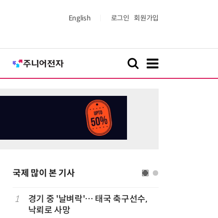
English
로그인
회원가입
국제 많이 본 기사
1
경기 중 '날벼락'… 태국 축구선수,
6
19세 공
낙뢰로 사망
강화 속 