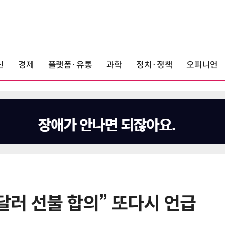
신
경제
플랫폼·유통
과학
정치·정책
오피니언
억달러 선불 합의” 또다시 언급
6
19세 공주도 입대…덴마크, 국방력
강화 속 군 복무 시작