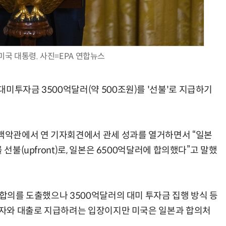
미국 대통령. 사진=EPA 연합뉴스
현업에서 바로 쓰는 "하네스 엔지니어링" 실습 교육
모든 업무 담당자(비개발자)를 위한 온톨로지 기반 AI 지식체계 설계 1-day 워크숍
미투자금 3500억달러(약 500조원)를 '선불'로 지급하기
 백악관에서 연 기자회견에서 관세 성과를 열거하면서 “일본
선불(upfront)로, 일본은 6500억달러에 합의했다”고 말했
역합의를 도출했으나 3500억달러의 대미 투자금 집행 방식 등
 투자와 대출로 지급하려는 입장이지만 미국은 일본과 합의처