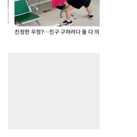
드론
진정한 우정?…친구 구하려다 둘 다 의자 틈에 목이 낀 순간