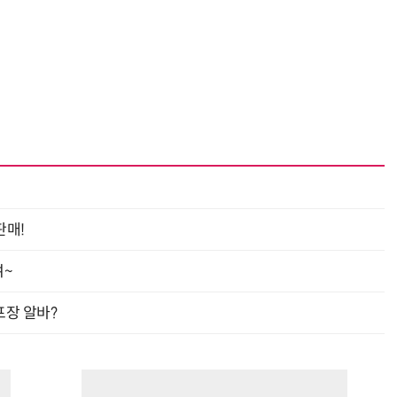
“계속 쫓아왔다”…도망치던 우크라 민간인 공격한 러 자폭 
판매!
여~
프장 알바?