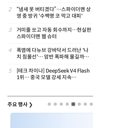
2
“냄새 못 버티겠다”…스파이더맨 상
7
“韓, 향
영 중 방귀 '수백명 코 막고 대피'
엔비디아,
3
거미줄 쏘고 자동 회수까지…현실판
8
日서 벤틀
스파이더맨 웹 슈터
인 인플루
후 도망가
4
폭염에 다뉴브 강바닥서 드러난 '나
9
진정한 우
치 침몰선'… 암반 폭파해 물길까지
의자 틈에
바꾼다
5
[테크 차이나] DeepSeek V4 Flash
10
“설마, 
1위… 중국 모델 강세 지속
까”…월
(OpenRouter 주간 AI 모델 사용량
순위)
주요 행사
❯