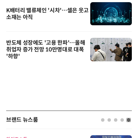
K배터리 밸류체인 '시차'…셀은 웃고
소재는 아직
반도체 성장에도 '고용 한파'…올해
취업자 증가 전망 10만명대로 대폭
'하향'
브랜드 뉴스룸