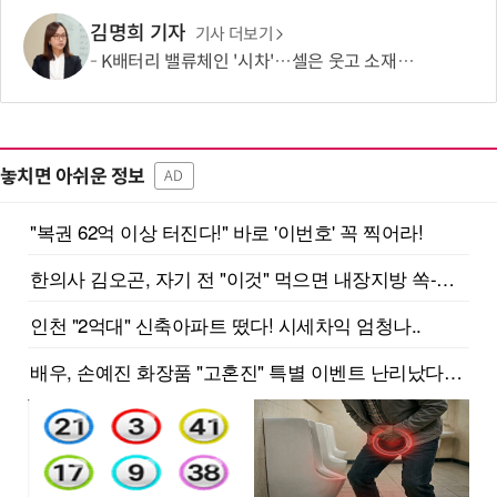
김명희 기자
기사 더보기
K배터리 밸류체인 '시차'…셀은 웃고 소재는 아직
놓치면 아쉬운 정보
AD