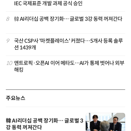
IEC 국제표준 개발 과제 공식 승인
8
韓 AI리더십 공백 장기화… 글로벌 3강 동력 꺼져간다
9
국산 CSP사 '마켓플레이스' 커졌다…5개사 등록 솔루
션 1439개
10
앤트로픽·오픈AI 이어 메타도…AI가 통제 벗어나 외부
해킹
주요뉴스
韓 AI리더십 공백 장기화… 글로벌 3
강 동력 꺼져간다