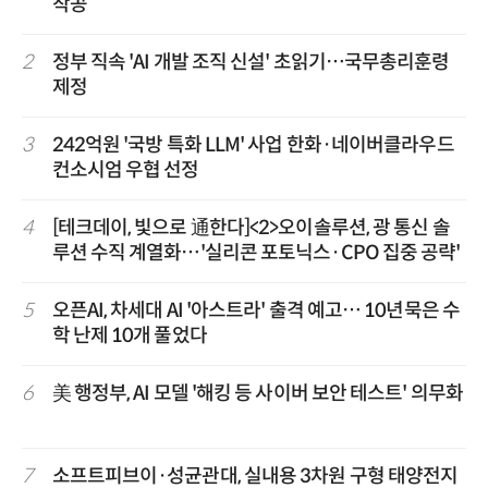
착공
2
정부 직속 'AI 개발 조직 신설' 초읽기…국무총리훈령
제정
3
242억원 '국방 특화 LLM' 사업 한화·네이버클라우드
컨소시엄 우협 선정
4
[테크데이, 빛으로 通한다]<2>오이솔루션, 광 통신 솔
루션 수직 계열화…'실리콘 포토닉스·CPO 집중 공략'
5
오픈AI, 차세대 AI '아스트라' 출격 예고… 10년묵은 수
학 난제 10개 풀었다
6
美 행정부, AI 모델 '해킹 등 사이버 보안 테스트' 의무화
7
소프트피브이·성균관대, 실내용 3차원 구형 태양전지