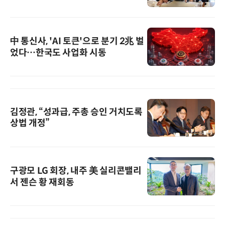
中 통신사, 'AI 토큰'으로 분기 2兆 벌
었다…한국도 사업화 시동
김정관, “성과급, 주총 승인 거치도록
상법 개정”
구광모 LG 회장, 내주 美 실리콘밸리
서 젠슨 황 재회동