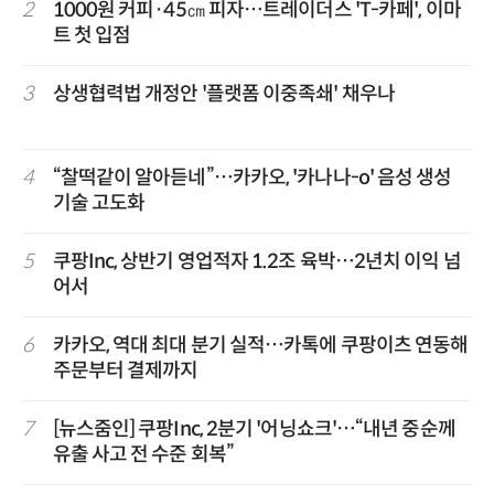
2
1000원 커피·45㎝ 피자…트레이더스 'T-카페', 이마
트 첫 입점
3
상생협력법 개정안 '플랫폼 이중족쇄' 채우나
4
“찰떡같이 알아듣네”…카카오, '카나나-o' 음성 생성
기술 고도화
5
쿠팡Inc, 상반기 영업적자 1.2조 육박…2년치 이익 넘
어서
6
카카오, 역대 최대 분기 실적…카톡에 쿠팡이츠 연동해
주문부터 결제까지
7
[뉴스줌인] 쿠팡Inc, 2분기 '어닝쇼크'…“내년 중순께
유출 사고 전 수준 회복”