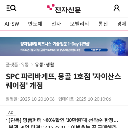
AI·SW
반도체
전자
모빌리티
통신
경제
플랫폼·유통
유통·생활
SPC 파리바게뜨, 몽골 1호점 '자이산스
퀘어점' 개점
발행일 : 2025-10-20 10:06
업데이트 : 2025-10-20 10:06
[단독] 명품퍼터 ~60%할인 '10만원'대 선착순 한정판매!