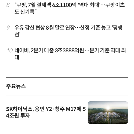
8
“쿠팡, 7월 결제액 6조1100억 '역대 최대'…쿠팡이츠
도 신기록”
9
우유 감산 협상 8월 말로 연장…산정 기준 놓고 '평행
선'
10
네이버, 2분기 매출 3조3888억원…분기 기준 역대 최
대
주요뉴스
SK하이닉스, 용인 Y2·청주 M17에 5
4조원 투자