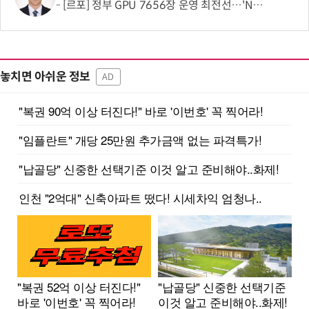
[르포] 정부 GPU 7656장 운영 최전선…'NHN 팩토리X' 가보니
놓치면 아쉬운 정보
AD