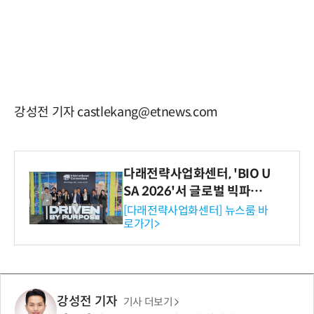
강성전 기자 castlekang@etnews.com
다래전략사업화센터, 'BIO U
SA 2026'서 글로벌 빅파마
와의 비즈니스 미팅 지원…K
[다래전략사업화센터] 뉴스룸 바
로가기>
-바이오 해외 진출 교두보 확
보
강성전 기자
기사 더보기