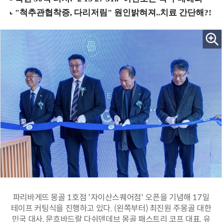
파리바게뜨 몽골 1호점 '자이산스퀘어점' 오픈을 기념해 17일
테이프 커팅식을 진행하고 있다. (왼쪽부터) 최진원 주몽골 대한
민국 대사, 문흐바드랄 다쉬덴데브 몽골 패스트리 코프 대표, 유