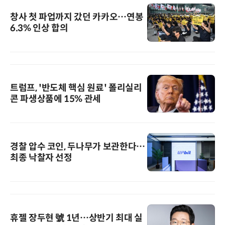
창사 첫 파업까지 갔던 카카오…연봉
6.3% 인상 합의
트럼프, '반도체 핵심 원료' 폴리실리
콘 파생상품에 15% 관세
경찰 압수 코인, 두나무가 보관한다…
최종 낙찰자 선정
휴젤 장두현 號 1년…상반기 최대 실