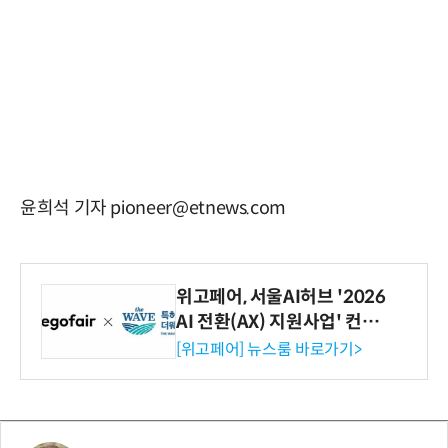
윤희석 기자 pioneer@etnews.com
위고페어, 서울AI허브 '2026
AI 전환(AX) 지원사업' 컨소
시엄 선정
[위고페어] 뉴스룸 바로가기>