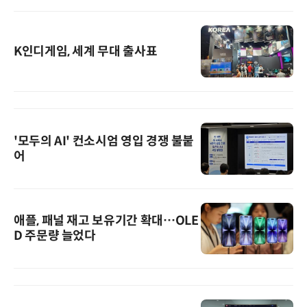
K인디게임, 세계 무대 출사표
'모두의 AI' 컨소시엄 영입 경쟁 불붙
어
애플, 패널 재고 보유기간 확대…OLE
D 주문량 늘었다