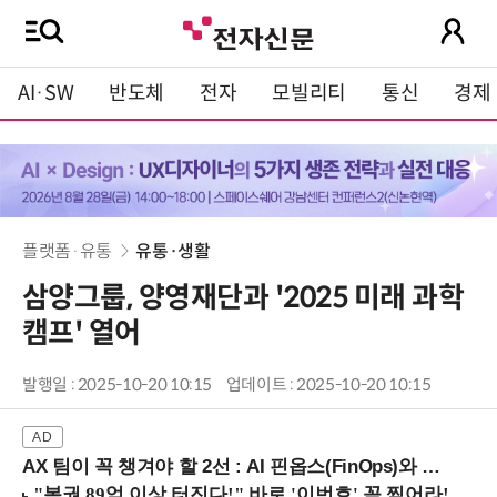
AI·SW
반도체
전자
모빌리티
통신
경제
플랫폼·유통
유통·생활
삼양그룹, 양영재단과 '2025 미래 과학
캠프' 열어
발행일 : 2025-10-20 10:15
업데이트 : 2025-10-20 10:15
AX 팀이 꼭 챙겨야 할 2선 : AI 핀옵스(FinOps)와 토큰 거버넌스 (8/21 잠실역)