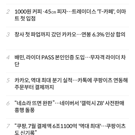
2
1000원 커피·45㎝ 피자…트레이더스 'T-카페', 이마
트 첫 입점
3
창사 첫 파업까지 갔던 카카오…연봉 6.3% 인상 합의
4
배민, 라이더 PASS 본인인증 도입…무자격 라이더 차
단
5
카카오, 역대 최대 분기 실적…카톡에 쿠팡이츠 연동해
주문부터 결제까지
6
“네쇼라 뜨면 완판”…네이버서 '갤럭시 Z8' 사전판매
흥행 돌풍
7
“쿠팡, 7월 결제액 6조1100억 '역대 최대'…쿠팡이츠
도 신기록”