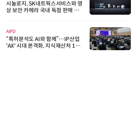
시놀로지, SK네트웍스서비스와 영
상 보안 카메라 국내 독점 판매 파
트너십 체결
AIPD
“특허분석도 AI와 함께”…IP산업
'AX' 시대 본격화, 지식재산처 1호
AI IP데이터분석사 탄생