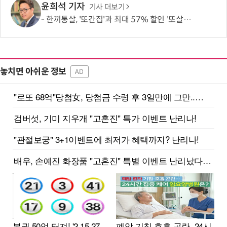
윤희석 기자
기사 더보기
한끼통살, '또간집'과 최대 57% 할인 '또살집' 프로모션
놓치면 아쉬운 정보
AD