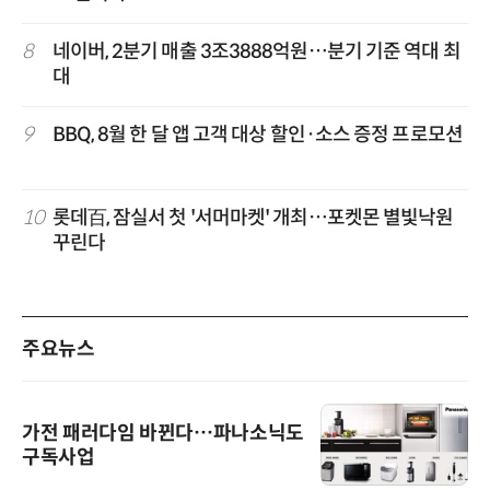
8
네이버, 2분기 매출 3조3888억원…분기 기준 역대 최
대
9
BBQ, 8월 한 달 앱 고객 대상 할인·소스 증정 프로모션
10
롯데百, 잠실서 첫 '서머마켓' 개최…포켓몬 별빛낙원
꾸린다
주요뉴스
가전 패러다임 바뀐다…파나소닉도
구독사업