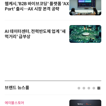
웹케시,'B2B 바이브코딩' 플랫폼 'AX
Port' 출시…AX 시장 본격 공략
AI 데이터센터, 전력반도체 업계 '새
먹거리' 급부상
브랜드 뉴스룸
에이블스토어