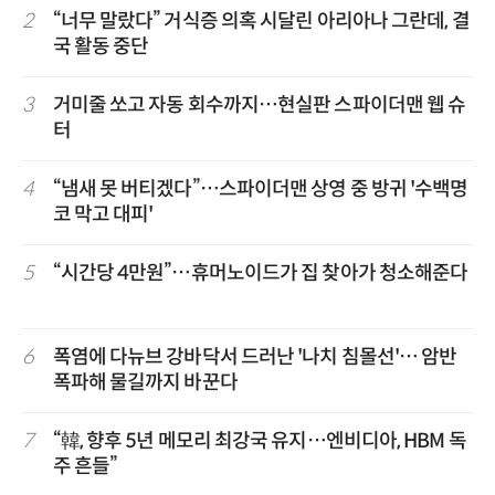
2
“너무 말랐다” 거식증 의혹 시달린 아리아나 그란데, 결
국 활동 중단
3
거미줄 쏘고 자동 회수까지…현실판 스파이더맨 웹 슈
터
4
“냄새 못 버티겠다”…스파이더맨 상영 중 방귀 '수백명
코 막고 대피'
5
“시간당 4만원”…휴머노이드가 집 찾아가 청소해준다
6
폭염에 다뉴브 강바닥서 드러난 '나치 침몰선'… 암반
폭파해 물길까지 바꾼다
7
“韓, 향후 5년 메모리 최강국 유지…엔비디아, HBM 독
주 흔들”