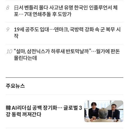
8
日서 벤틀리 몰다 사고낸 유명 한국인 인플루언서 체
포… 7대 연쇄추돌 후 도망가
9
19세 공주도 입대…덴마크, 국방력 강화 속 군 복무 시
작
10
“설마, 삼전닉스가 하루새 반토막날까”…월가에 판돈
몰린다는데
주요뉴스
韓 AI리더십 공백 장기화… 글로벌 3
강 동력 꺼져간다