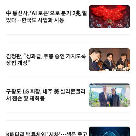
中 통신사, 'AI 토큰'으로 분기 2兆 벌
었다…한국도 사업화 시동
김정관, “성과급, 주총 승인 거치도록
상법 개정”
구광모 LG 회장, 내주 美 실리콘밸리
서 젠슨 황 재회동
K배터리 밸류체인 '시차'…셀은 웃고