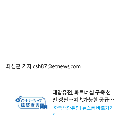
최성훈 기자 csh87@etnews.com
태양유전, 파트너십 구축 선
언 갱신…지속가능한 공급망
협력 강화
[한국태양유전] 뉴스룸 바로가기
>