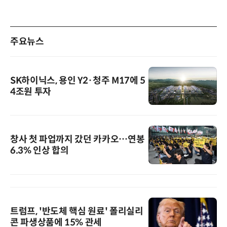
주요뉴스
SK하이닉스, 용인 Y2·청주 M17에 5
4조원 투자
창사 첫 파업까지 갔던 카카오…연봉
6.3% 인상 합의
트럼프, '반도체 핵심 원료' 폴리실리
콘 파생상품에 15% 관세