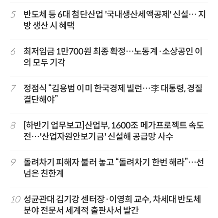
5
반도체 등 6대 첨단산업 '국내생산세액공제' 신설… 지
방 생산 시 혜택
6
최저임금 1만700원 최종 확정…노동계·소상공인 이
의 모두 기각
7
정점식 “김용범 이미 한국경제 빌런…李 대통령, 경질
결단해야”
8
[하반기 업무보고]산업부, 1600조 메가프로젝트 속도
전…'산업자원안보기금' 신설해 공급망 사수
9
돌려차기 피해자 불러 놓고 “돌려차기 한번 해라”…선
넘은 친한계
10
성균관대 김기강 센터장·이영희 교수, 차세대 반도체
분야 전문서 세계적 출판사서 발간