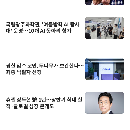
국립광주과학관, '여름방학 AI 탐사
대' 운영…10개 AI 동아리 참가
경찰 압수 코인, 두나무가 보관한다…
최종 낙찰자 선정
휴젤 장두현 號 1년…상반기 최대 실
적·글로벌 성장 본궤도