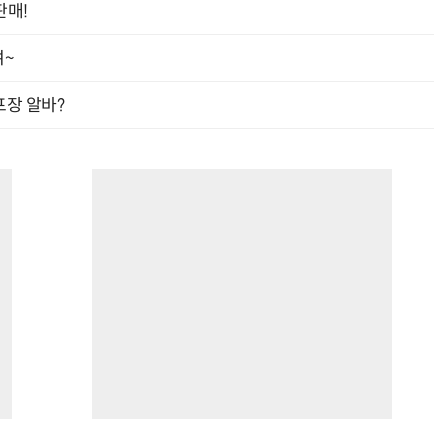
판매!
여~
프장 알바?