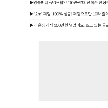
▶명품퍼터 ~60%할인 '10만원'대 선착순 한정
▶ '2m' 퍼팅, 100% 성공! 퍼팅으로만 10타 줄
▶ 라운딩가서 100만원 벌었어요. 뜨고 있는 골