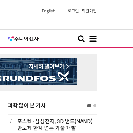
English
로그인
회원가입
과학 많이 본 기사
실
1
포스텍·삼성전자, 3D 낸드(NAND)
6
휴젤 장두
반도체 한계 넘는 기술 개발
적·글로벌