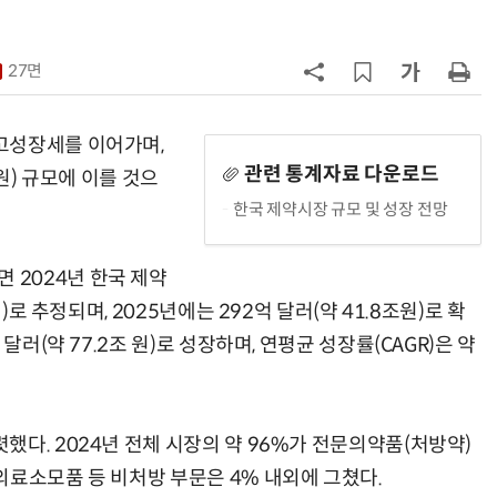
7
[K-과학인재 고등학생 캠프] 반도체
·바이오 실험에 더위도 잊었다…
27면
“내년 2기로 이어집니다”
8
[르포]아이들이 직접 첨단 전자현미
경 다루며 과학원리 체득...과학체험
고성장세를 이어가며,
제공 '주니어닥터' 현장
관련 통계자료 다운로드
원) 규모에 이를 것으
9
다누리, 스페이스X 팰컨9 달 충돌 전
한국 제약시장 규모 및 성장 전망
후 포착
10
AI 반도체가 데이터 변화 맞춰 반
2024년 한국 제약
응...KAIST, '카멜레온 AI 반도체' 개
)로 추정되며, 2025년에는 292억 달러(약 41.8조원)로 확
발
달러(약 77.2조 원)로 성장하며, 연평균 성장률(CAGR)은 약
다. 2024년 전체 시장의 약 96%가 전문의약품(처방약)
의료소모품 등 비처방 부문은 4% 내외에 그쳤다.