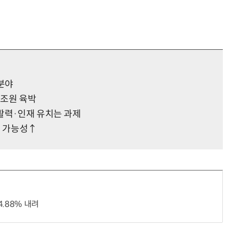
 분야
1조원 육박
활력·인재 유치는 과제
 가능성↑
.88% 내려