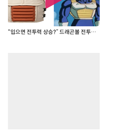
 순간
“입으면 전투력 상승?” 드래곤볼 전투복 닮은 중량조끼