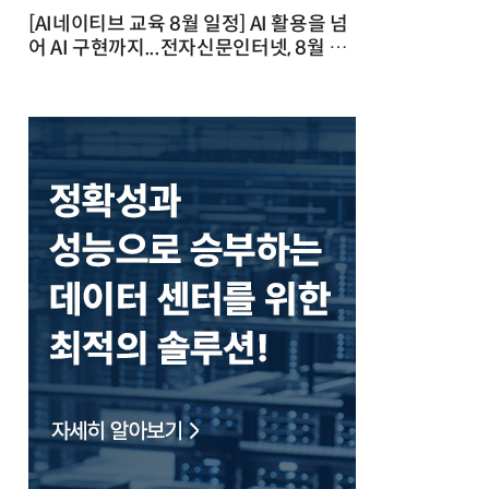
[AI네이티브 교육 8월 일정] AI 활용을 넘
어 AI 구현까지...전자신문인터넷, 8월 실
전 교육·워크숍 개최 발행일 : 2026-07-
23 10:46