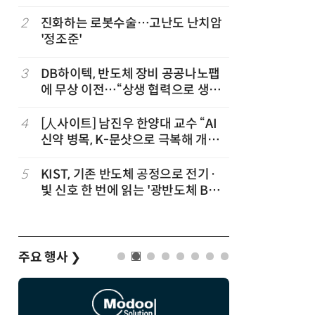
2
진화하는 로봇수술…고난도 난치암
7
[K-과학
'정조준'
·바이오 
“내년 2
3
DB하이텍, 반도체 장비 공공나노팹
8
[르포]아
에 무상 이전…“상생 협력으로 생태
경 다루며
계 고도화”
제공 '주
4
[人사이트] 남진우 한양대 교수 “AI
9
다누리, 
신약 병목, K-문샷으로 극복해 개발
후 포착
속도 10배 향상”
5
KIST, 기존 반도체 공정으로 전기·
10
AI 반도
빛 신호 한 번에 읽는 '광반도체 BCI
응...KAI
칩' 구현
발
주요 행사
❯