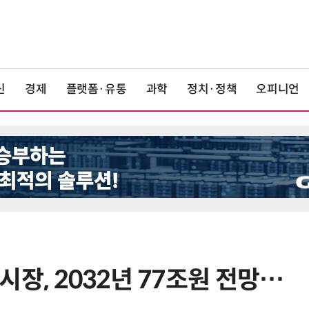
신
경제
플랫폼·유통
과학
정치·정책
오피니언
장, 2032년 77조원 전망…
6
휴젤 장두현 號 1년…상반기 최대 
적·글로벌 성장 본궤도