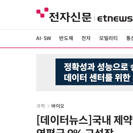
AI·SW
반도체
전자
모빌리티
통
과학
바이오
[데이터뉴스]국내 제약시