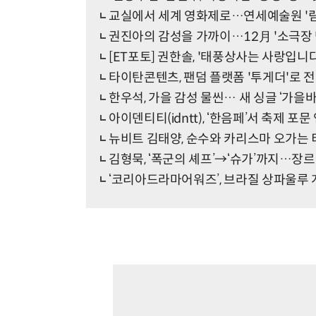
교실에서 세계 영화제로…연세예술원 '림시
권진아의 감성을 가까이…12月 '소극장 
[ET포토] 권한솔, '태풍상사는 사랑입니다
타이탄콘텐츠, 팬덤 플랫폼 '투게더'로 전
한우석, 가을 감성 물씬… 새 싱글 ‘가을바
아이덴티티(idntt), ‘한음페’서 축제 포문
뉴비트 김태양, 순수와 카리스마 오가는 
김형묵, ‘폭군의 셰프’→‘슈가’까지…장르
‘코리아드라마어워즈’, 브라질 상파울루 