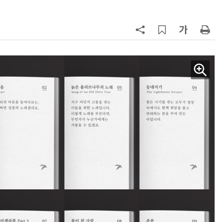
AI Native Enterprise를 지원하는 AI Ready Data 플랫폼 활용 전략
AI 시대의 옵저버빌리티: GPU·LLM 모니터링부터 AI 기반 장애 대응까지