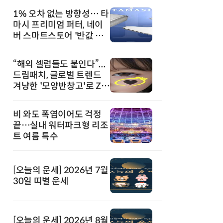
1% 오차 없는 방향성… 타
마시 프리미엄 퍼터, 네이
버 스마트스토어 '반값 할
인' 돌풍
“해외 셀럽들도 붙인다”...
드림패치, 글로벌 트렌드
겨냥한 '모양반창고'로 Z세
대 공략
비 와도 폭염이어도 걱정
끝…실내 워터파크형 리조
트 여름 특수
[오늘의 운세] 2026년 7월
30일 띠별 운세
[오늘의 운세] 2026년 8월