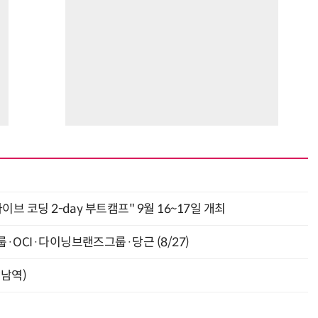
바이브 코딩 2-day 부트캠프" 9월 16~17일 개최
룹·OCI·다이닝브랜즈그룹·당근 (8/27)
강남역)