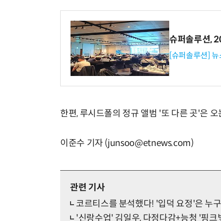
슈퍼솔루션, 202
[슈퍼솔루션] 
한편, 루시드폴의 정규 앨범 '또 다른 곳'은 오
이준수 기자 (junsoo@etnews.com)
관련 기사
코르티스를 분석했다! '입덕 요정'은 누구
'신랑수업' 김일우, 다정다감+능청 '핑크