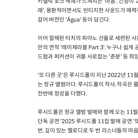
키델릭 포크 색채가 느껴지는 '마음', 긴장이
래', 몽환적이면서도 빈티지한 사운드가 매력적인
갈어 버전인 'Água' 등이 담긴다.
이어 절제된 터치의 피아노 선율로 세련된 사운드를
만의 연작 '레미제라블 Part 3', 누구나 쉽
드럼과 퍼커션이 귀를 사로잡는 '춘분' 등 희
'또 다른 곳'은 루시드폴이 지난 2022년 11
는 정규 앨범이다. 루시드폴이 작사, 작곡은 
전반에 정성을 더했다.
루시드폴은 정규 앨범 발매와 함께 오는 11월
단독 공연 '2025 루시드폴 11집 발매 공연 
번, 깊이 있는 멜로디로 두 번 리스너들의 마