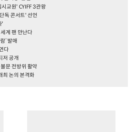
교원' CYIFF 3관왕
단독 콘서트' 선언
'
 세계 팬 만난다
람’ 발매
 연다
티저 공개
 불문 전방위 활약
개최 논의 본격화