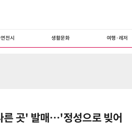
공연전시
생활문화
여행·레저
 다른 곳' 발매…'정성으로 빚어