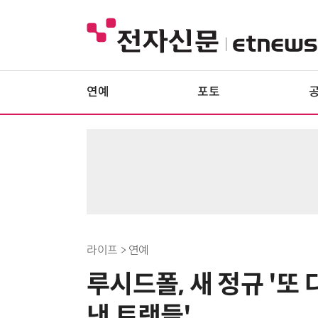
연예
포토
라이프 > 연예
루시드폴, 새 정규 '또
낸 트랙들'