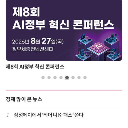
제8회 AI정부 혁신 콘퍼런스
경제 많이 본 뉴스
1
삼성페이에서 '티머니 K-패스' 쓴다