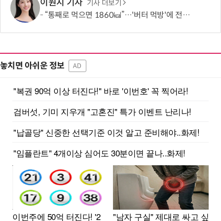
이원지 기자
기사 더보기
“통째로 먹으면 1860㎉”…'버터 먹방'에 전문가가 경고한 이유
놓치면 아쉬운 정보
AD