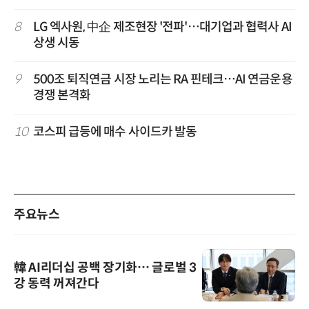
8
LG 엑사원, 中企 제조현장 '전파'…대기업과 협력사 AI
상생 시동
9
500조 퇴직연금 시장 노리는 RA 핀테크…AI 연금운용
경쟁 본격화
10
코스피 급등에 매수 사이드카 발동
주요뉴스
韓 AI리더십 공백 장기화… 글로벌 3
강 동력 꺼져간다