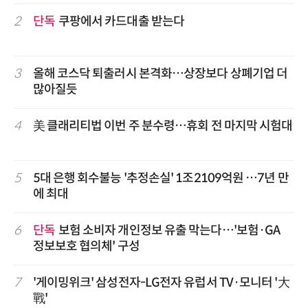
2
단독
쿠팡에서 카드대출 받는다
3
올해 코스닥 퇴출러시 본격화…상장보다 상폐기업 더
많아질듯
4
美 클래리티법 이번 주 분수령…휴회 전 마지막 시험대
5
5대 은행 회수불능 '추정손실' 1조2109억원 …7년 만
에 최대
6
단독
보험 소비자 개인정보 유출 막는다…'보험·GA
정보보호 협의체' 구성
7
'게이밍위크' 삼성전자-LG전자 유럽서 TV·모니터 '大
戰'