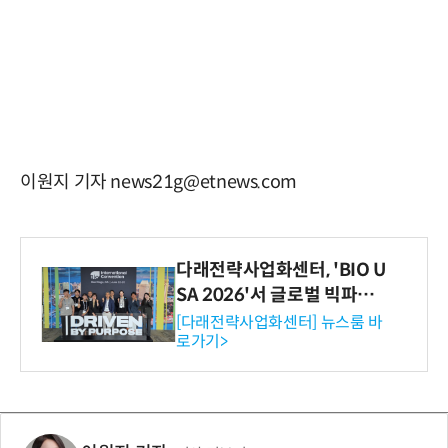
이원지 기자 news21g@etnews.com
다래전략사업화센터, 'BIO U
SA 2026'서 글로벌 빅파마
와의 비즈니스 미팅 지원…K
[다래전략사업화센터] 뉴스룸 바
로가기>
-바이오 해외 진출 교두보 확
보