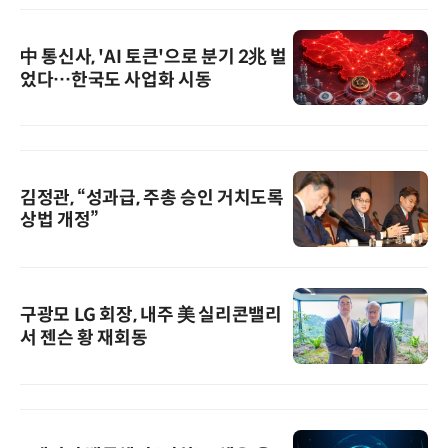
中 통신사, 'AI 토큰'으로 분기 2兆 벌
었다…한국도 사업화 시동
김정관, “성과급, 주총 승인 거치도록
상법 개정”
구광모 LG 회장, 내주 美 실리콘밸리
서 젠슨 황 재회동