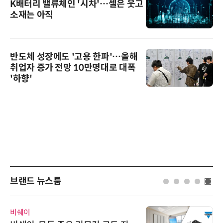
K배터리 밸류체인 '시차'…셀은 웃고
소재는 아직
반도체 성장에도 '고용 한파'…올해
취업자 증가 전망 10만명대로 대폭
'하향'
브랜드 뉴스룸
비쉐이