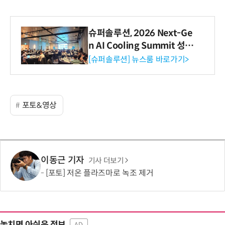
슈퍼솔루션, 2026 Next-Ge
n AI Cooling Summit 성황
리 성료
[슈퍼솔루션] 뉴스룸 바로가기>
포토&영상
이동근 기자
기사 더보기
[포토] 저온 플라즈마로 녹조 제거
놓치면 아쉬운 정보
AD