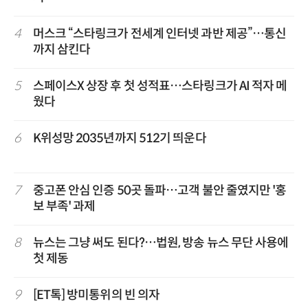
4
머스크 “스타링크가 전세계 인터넷 과반 제공”…통신
까지 삼킨다
5
스페이스X 상장 후 첫 성적표…스타링크가 AI 적자 메
웠다
6
K위성망 2035년까지 512기 띄운다
7
중고폰 안심 인증 50곳 돌파…고객 불안 줄였지만 '홍
보 부족' 과제
8
뉴스는 그냥 써도 된다?…법원, 방송 뉴스 무단 사용에
첫 제동
9
[ET톡] 방미통위의 빈 의자