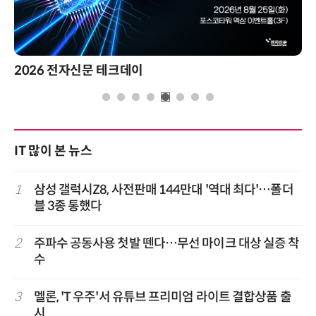
2026 전자신문 테크데이
IT 많이 본 뉴스
1
삼성 갤럭시Z8, 사전판매 144만대 '역대 최다'…폴더
블 3종 통했다
2
주파수 공동사용 첫발 뗀다…무선 마이크 대상 실증 착
수
3
멜론, 'T 우주'서 유튜브 프리미엄 라이트 결합상품 출
시