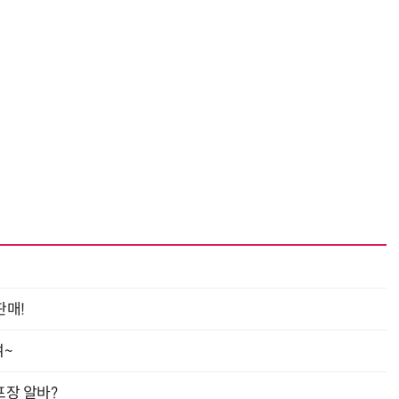
거미줄 쏘고 자동 회수까지…현실판 스파이더맨 웹 슈터
70년 만에 돌아온 시베리아호랑이…카자흐스탄 야생에 풀렸다
판매!
여~
프장 알바?