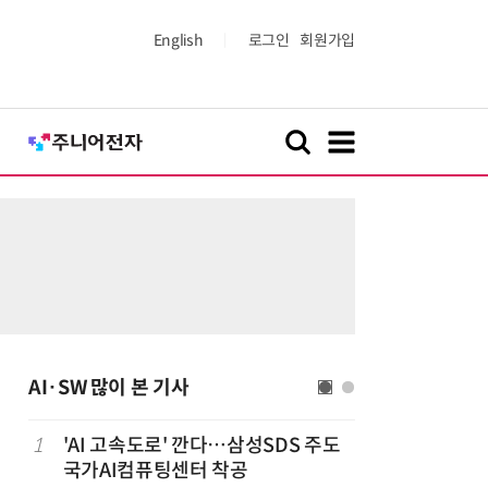
English
로그인
회원가입
AI·SW 많이 본 기사
1
'AI 고속도로' 깐다…삼성SDS 주도
6
美 행정부,
국가AI컴퓨팅센터 착공
보안 테스