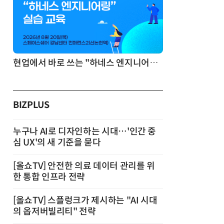
기반 정리·리서치·보고 자동화
현업에서 바로 쓰는 "하네스 엔지니어링" 실습 교육
BIZPLUS
누구나 AI로 디자인하는 시대…'인간 중
심 UX'의 새 기준을 묻다
[올쇼TV] 안전한 의료 데이터 관리를 위
한 통합 인프라 전략
[올쇼TV] 스플렁크가 제시하는 "AI 시대
의 옵저버빌리티" 전략