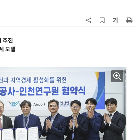
7
소프트피브이·성균관대, 실내용 3
원 구형 태양전지 IEC 국제표준 개
과제 공식 승인
8
국산 CSP사 '마켓플레이스' 커졌
다…5개사 등록 솔루션 1439개
 추진
계 모델
9
韓 AI리더십 공백 장기화… 글로벌 
강 동력 꺼져간다
10
앤트로픽·오픈AI 이어 메타도…AI
가 통제 벗어나 외부 해킹