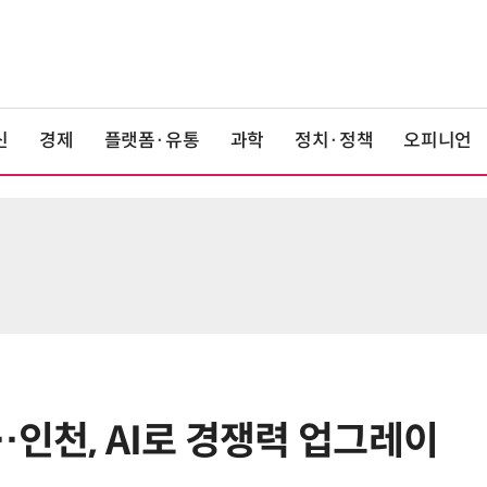
신
경제
플랫폼·유통
과학
정치·정책
오피니언
…인천, AI로 경쟁력 업그레이
6
美 행정부, AI 모델 '해킹 등 사이버
보안 테스트' 의무화