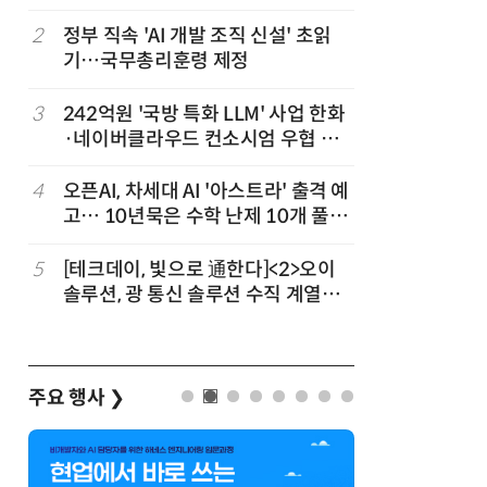
차
2
정부 직속 'AI 개발 조직 신설' 초읽
7
소프트피브
발
기…국무총리훈령 제정
원 구형 
과제 공식
3
242억원 '국방 특화 LLM' 사업 한화
8
국산 CS
·네이버클라우드 컨소시엄 우협 선
다…5개사
정
3
4
오픈AI, 차세대 AI '아스트라' 출격 예
9
韓 AI리
고… 10년묵은 수학 난제 10개 풀었
강 동력 
다
5
[테크데이, 빛으로 通한다]<2>오이
10
앤트로픽·
솔루션, 광 통신 솔루션 수직 계열
가 통제 
화…'실리콘 포토닉스·CPO 집중 공
략'
주요 행사
❯