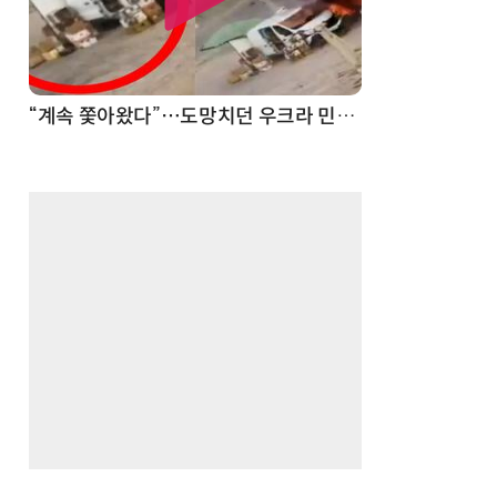
“계속 쫓아왔다”…도망치던 우크라 민간인 공격한 러 자폭 드론