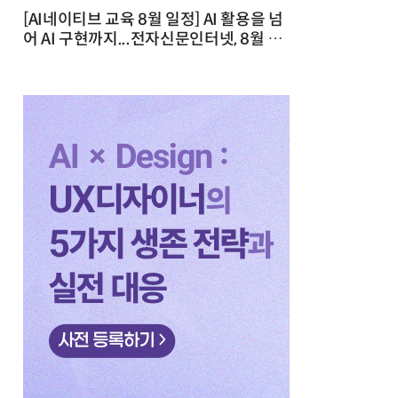
[AI네이티브 교육 8월 일정] AI 활용을 넘
어 AI 구현까지...전자신문인터넷, 8월 실
전 교육·워크숍 개최 발행일 : 2026-07-
23 10:46