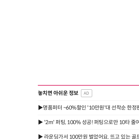
놓치면 아쉬운 정보
AD
▶명품퍼터 ~60%할인 '10만원'대 선착순 한정
▶ '2m' 퍼팅, 100% 성공! 퍼팅으로만 10타 줄
▶ 라운딩가서 100만원 벌었어요. 뜨고 있는 골