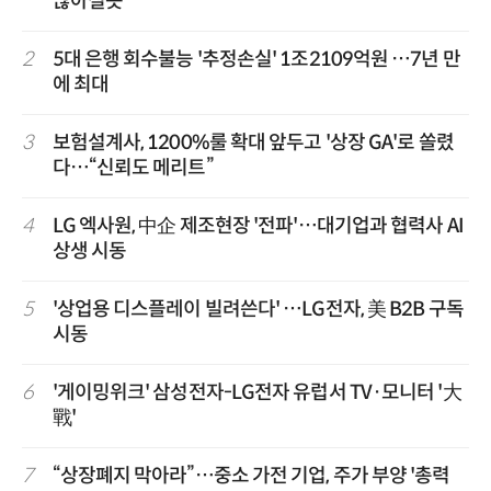
많아질듯
2
5대 은행 회수불능 '추정손실' 1조2109억원 …7년 만
에 최대
3
보험설계사, 1200%룰 확대 앞두고 '상장 GA'로 쏠렸
다…“신뢰도 메리트”
4
LG 엑사원, 中企 제조현장 '전파'…대기업과 협력사 AI
상생 시동
5
'상업용 디스플레이 빌려쓴다' …LG전자, 美 B2B 구독
시동
6
'게이밍위크' 삼성전자-LG전자 유럽서 TV·모니터 '大
戰'
7
“상장폐지 막아라”…중소 가전 기업, 주가 부양 '총력