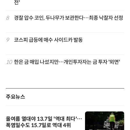
전'
8
경찰 압수 코인, 두나무가 보관한다…최종 낙찰자 선정
9
코스피 급등에 매수 사이드카 발동
10
한은 금 매입 나섰지만…개인투자자는 금 투자 '외면'
주요뉴스
올여름 열대야 13.7일 '역대 최다'…
폭염일수도 15.7일로 역대 4위