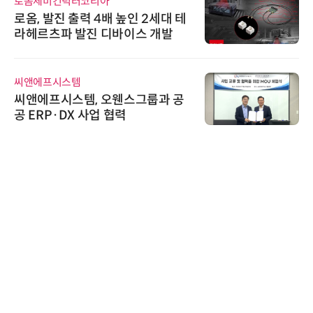
로옴세미컨덕터코리아
로옴, 발진 출력 4배 높인 2세대 테
라헤르츠파 발진 디바이스 개발
씨앤에프시스템
씨앤에프시스템, 오웬스그룹과 공
공 ERP·DX 사업 협력