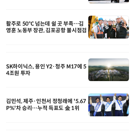
활주로 50℃ 넘는데 쉴 곳 부족…김
영훈 노동부 장관, 김포공항 불시점검
SK하이닉스, 용인 Y2·청주 M17에 5
4조원 투자
김민석, 제주·인천서 정청래에 '5.67
P%'차 승리…누적 득표도 金 1위